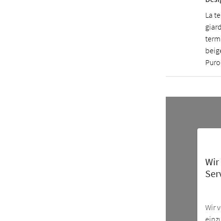
La te
giar
termi
beige
Puro
Wir
Ser
Wir 
einz