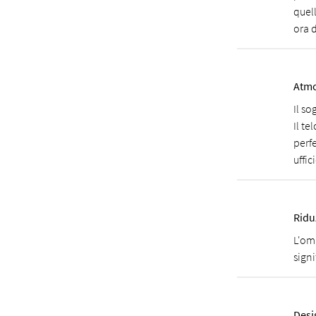
quell
ora 
Atmo
Il s
Il te
perfe
uffic
Ridu
L'omb
signi
Desi