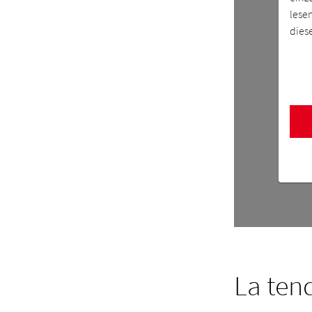
lese
dies
La ten