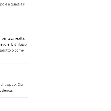
po e a qualsiasi
iventato realtà.
vole. È il rifugio
n salotto o come
aldi troppo. Ciò
osferica.