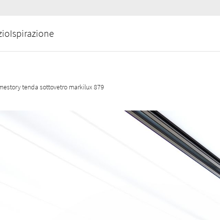
zio
Ispirazione
estory tenda sottovetro markilux 879