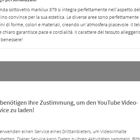
nda sottovetro markilux 879 si integra perfettamente nell'aspetto dell
dino convince per la sua estetica. Le diverse aree sono perfettamente
ni di forme, colori e materiali, creando un'atmosfera piacevole. Il te
 chiaro garantisce pace e cordialità. Il carattere del tessuto allegger
 benessere!
 benötigen Ihre Zustimmung, um den YouTube Video-
vice zu laden!
verwenden einen Service eines Drittanbieters, um Videoinhalte
ubetten. Dieser Service kann Daten zu Ihren Aktivitäten sammeln. Bitt