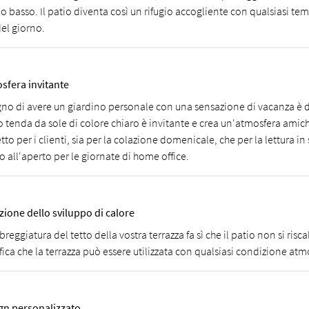
o basso. Il patio diventa così un rifugio accogliente con qualsiasi tem
del giorno.
sfera invitante
ogno di avere un giardino personale con una sensazione di vacanza è d
lo tenda da sole di colore chiaro è invitante e crea un'atmosfera amiche
tto per i clienti, sia per la colazione domenicale, che per la lettura i
io all'aperto per le giornate di home office.
zione dello sviluppo di calore
reggiatura del tetto della vostra terrazza fa sì che il patio non si risc
fica che la terrazza può essere utilizzata con qualsiasi condizione atm
gn personalizzato