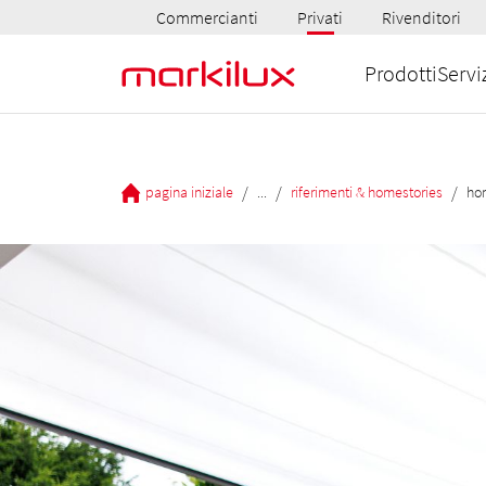
Commercianti
Privati
Rivenditori
Prodotti
Servi
/
/
/
pagina iniziale
...
riferimenti & homestories
hom