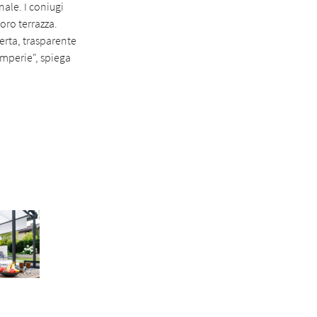
nale. I coniugi
oro terrazza.
erta, trasparente
emperie", spiega