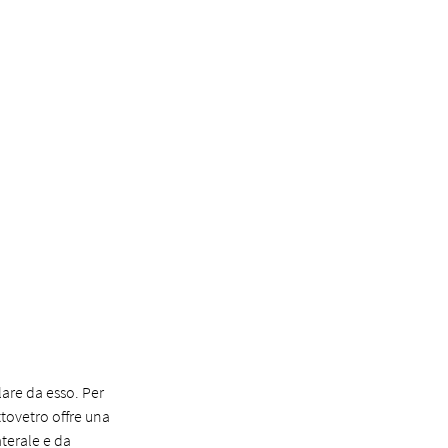
lare da esso. Per
ttovetro offre una
terale e da