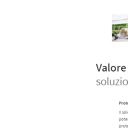
Valore
soluzi
Prot
Il so
poter
prot