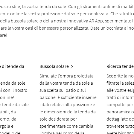
l vostro stile, la vostra tenda da sole. Con gli strumenti online di marki
ente online la vostra protezione dal sole personalizzata. Che si tratti
, della bussola solare o della nostra innovativa AR App, sperimentat
eare la vostra oasi di benessere personalizzata. Date un'occhiata ai no
are!
 di tende da
Bussola solare
Ricerca tende
Simulate l'ombra proiettata
Scoprite la n
tenda da sole
dalla vostra tenda da sole a
filtrate la sel
i con il nostro
sua scelta sul patio o sul
alle vostre es
 online!
balcone. È sufficiente inserire
tratti di info
le tende da sole
i dati relativi alla posizione e
compatte per
ibili, da
le dimensioni della tenda da
panoramica o 
verno, da
sole desiderata per
dettagliate de
ergola e
sperimentare come cambia
troverete tutto
modello dei
l'ombra nel corso della
avete bisogno