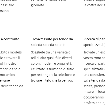
 base alle
giornata.
la vostra deci
rsonali.
 a confronto
Trova tessuto per tende da
Ricerca di pa
sole da sole da sole
specializzati
ubito i modelli
Scegliete tra una varietà di
Trovate un es
e e trovate il
teli di alta qualità in diversi
vostra zona co
o! Il nostro
colori, modelli e proprietà.
ricerca di par
 tende da sole
Utilizzate la funzione di filtro
specializzati!
panoramica
per restringere la selezione e
una consulen
e varie
trovare il telo che fa per voi.
sulla tenda da
e delle tende da
scelta, prend
misure in loco 
occuperanno 
professionale,