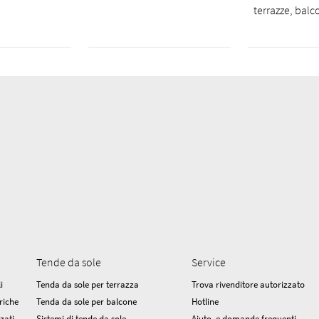
terrazze, balco
Tende da sole
Service
i
Tenda da sole per terrazza
Trova rivenditore autorizzato
riche
Tenda da sole per balcone
Hotline
zzati
Sistemi di tende da sole
Aiuto e domande frequenti