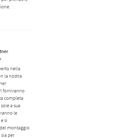
sione.
rtner
perto nella
n la nostra
tner
 Vi forniranno
za completa
 sole a sua
eranno le
e si
del montaggio
 sia per