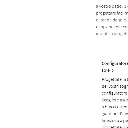
Il vostro patio, i
progettare facilm
di tende da sole
di opzioni per cr
iniziate a progett
Configuratore
sole
Progettate la 
dei vostri sogn
configuratore
Scegliete tra 
a bracci estens
giardino d'in
finestra o a p
progettate il 