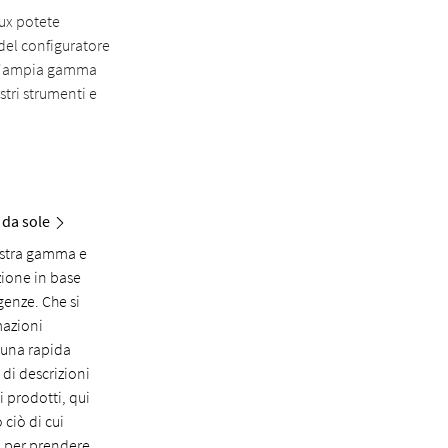
lux potete
 del configuratore
e l'ampia gamma
stri strumenti e
 da sole
ostra gamma e
ezione in base
igenze. Che si
rmazioni
 una rapida
di descrizioni
i prodotti, qui
 ciò di cui
 per prendere