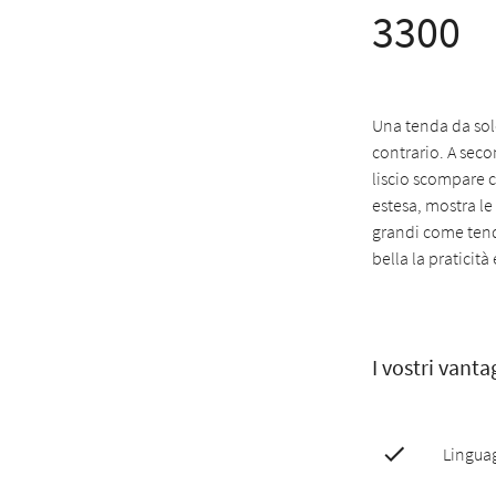
3300
Una tenda da sole
contrario. A seco
liscio scompare 
estesa, mostra le
grandi come tend
bella la praticit
I vostri vanta
Linguag