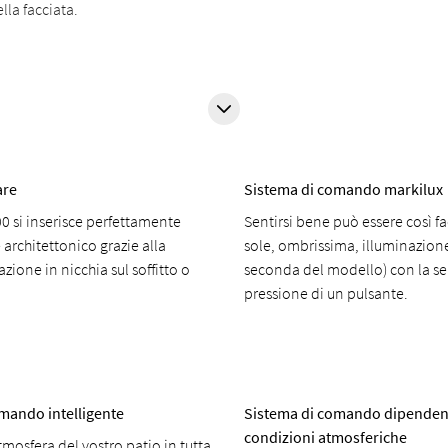
ella facciata.
are
Sistema di comando markilux
00 si inserisce perfettamente
Sentirsi bene può essere così f
architettonico grazie alla
sole, ombrissima, illuminazione
azione in nicchia sul soffitto o
seconda del modello) con la s
pressione di un pulsante.
mando intelligente
Sistema di comando dipendent
condizioni atmosferiche
tmosfera del vostro patio in tutta