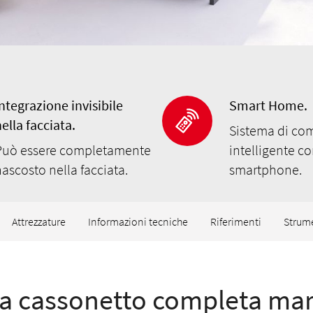
ntegrazione invisibile
Smart Home.
ella facciata.
Sistema di c
Può essere completamente
intelligente co
ascosto nella facciata.
smartphone.
Attrezzature
Informazioni tecniche
Riferimenti
Strum
a cassonetto completa mar