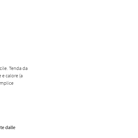
acile. Tenda da
 e calore (a
emplice
e dalle