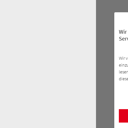
Wir
Ser
Wir 
einz
lese
dies