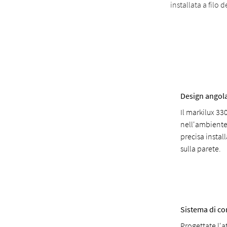
installata a filo d
Design angol
Il markilux 33
nell'ambiente 
precisa install
sulla parete.
Sistema di co
Progettate l'a