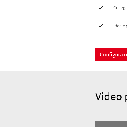
Collega
Ideale 
Configura 
Video 