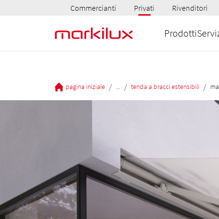
Commercianti
Privati
Rivenditori
Prodotti
Servi
/
/
/
pagina iniziale
...
tenda a bracci estensibili
ma