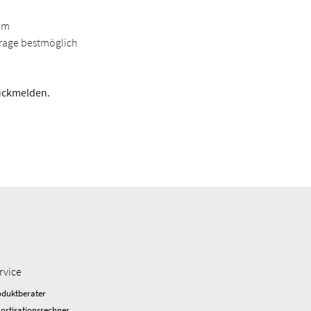
rem
frage bestmöglich
rückmelden.
rvice
oduktberater
ortisationsrechner