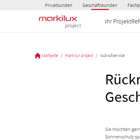
Privatkunden
Geschäftskunden
Fachp
Ihr Projekt
Ref
/
/
startseite
markilux project
rückrufservice
Rückr
Gesc
Sie möchten gern
Sonnenschutz spr