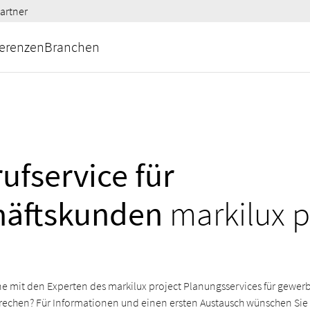
artner
erenzen
Branchen
ufservice für
häftskunden
markilux p
e mit den Experten des markilux project Planungsservices für gewer
echen? Für Informationen und einen ersten Austausch wünschen Sie 