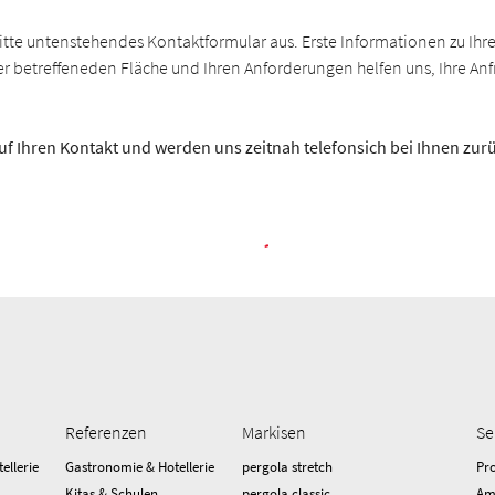
bitte untenstehendes Kontaktformular aus. Erste Informationen zu Ih
 betreffeneden Fläche und Ihren Anforderungen helfen uns, Ihre An
uf Ihren Kontakt und werden uns zeitnah telefonsich bei Ihnen zu
Referenzen
Markisen
Se
ellerie
Gastronomie & Hotellerie
pergola stretch
Pr
Kitas & Schulen
pergola classic
Am