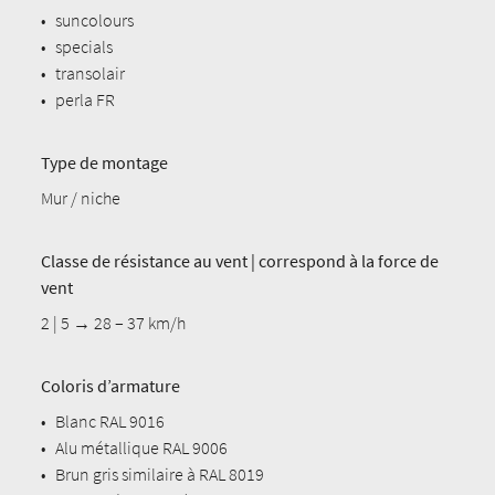
•
suncolours
•
specials
•
transolair
•
perla FR
Type de montage
Mur / niche
Classe de résistance au vent | correspond à la force de
vent
2 | 5 → 28 – 37 km/h
Coloris d’armature
•
Blanc RAL 9016
•
Alu métallique RAL 9006
•
Brun gris similaire à RAL 8019