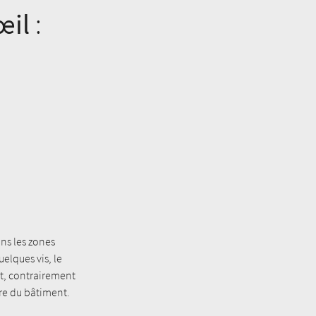
œil
:
ns les zones
elques vis, le
et, contrairement
ure du bâtiment.