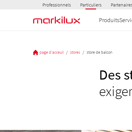
Professionnels
Particuliers
Partenaire
Produits
Servi
/
/
page d'acceuil
stores
store de balcon
Des s
exige