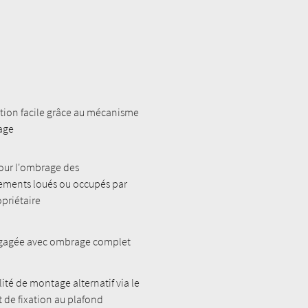
ation facile grâce au mécanisme
age
our l'ombrage des
ements loués ou occupés par
opriétaire
gagée avec ombrage complet
lité de montage alternatif via le
 de fixation au plafond