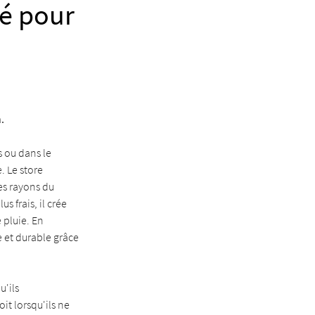
té pour
.
s ou dans le
. Le store
des rayons du
us frais, il crée
 pluie. En
e et durable grâce
u'ils
it lorsqu'ils ne