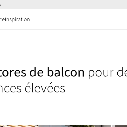
s
ce
Inspiration
tores de balcon
pour d
nces élevées