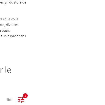
design du store de
ras que vous
nte, diverses
e oasis
éez un espace sans
 le
2
Filtre