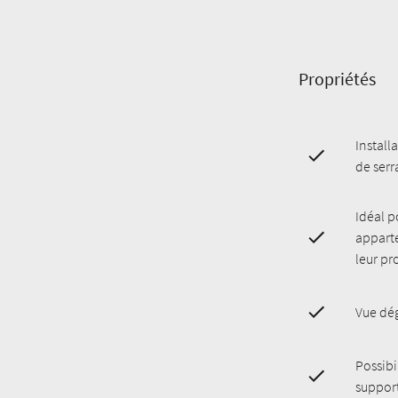
Propriétés
Install
de serr
Idéal p
appart
leur pr
Vue dé
Possibi
support