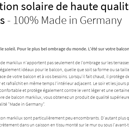
tion solaire de haute quali
s
- 100% Made in Germany
le soleil. Pour le plus bel ombrage du monde. L'été sur votre balcon
 de markilux n'apportent pas seulement de l'ombrage sur les terrasse
 également idéaux pour le balcon, quelle que soit sa forme ou sa taille
face de votre balcon et à vos besoins. Lorsqu'il fait chaud, il protège 
ur et rafraîchit en même temps l'intérieur adjacent. Le soir et les jours pl
onfortable et protège également contre le vent léger et une certaine
ore de balcon markilux, vous obtenez un produit de qualité supérieur
alité "Made in Germany".
lcon markilux sont particulièrement peu encombrants. D'autant plus q
crètement dans un caisson en tissu monté sur le mur ou sous l'avant-to