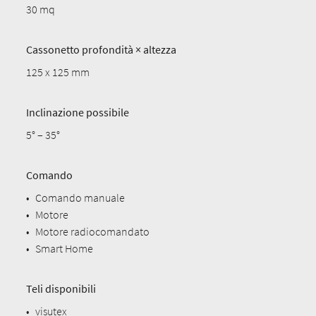
30 mq
Cassonetto profondità × altezza
125 x 125 mm
Inclinazione possibile
5° – 35°
Comando
•
Comando manuale
•
Motore
•
Motore radiocomandato
•
Smart Home
Teli disponibili
•
visutex