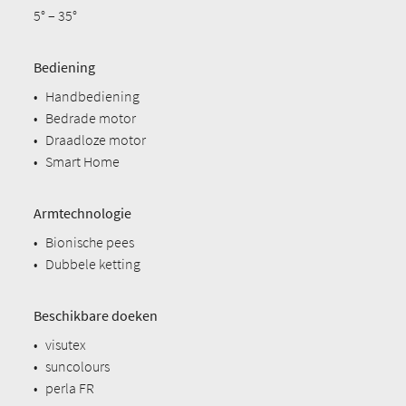
5° – 35°
Bediening
•
Handbediening
•
Bedrade motor
•
Draadloze motor
•
Smart Home
Armtechnologie
•
Bionische pees
•
Dubbele ketting
Beschikbare doeken
•
visutex
•
suncolours
•
perla FR