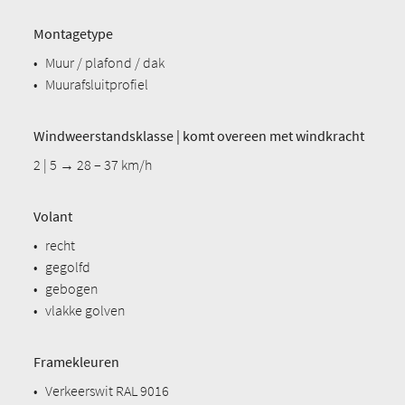
Montagetype
•
Muur / plafond / dak
•
Muurafsluitprofiel
Windweerstandsklasse | komt overeen met windkracht
2 | 5 → 28 – 37 km/h
Volant
•
recht
•
gegolfd
•
gebogen
•
vlakke golven
Framekleuren
•
Verkeerswit RAL 9016