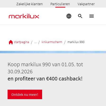
Zakelijke klanten
Particulieren
Vakpartner
/
/
/
startpagina
...
knikarmscherm
markilux 990
Koop markilux 990 van 01.05. tot
30.09.2026
en profiteer van €400 cashback!
Ontdek nu meer!