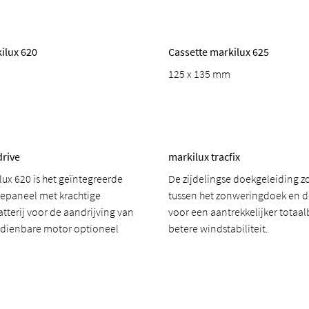
ilux 620
Cassette markilux 625
125 x 135 mm
drive
markilux tracfix
lux 620 is het geïntegreerde
De zijdelingse doekgeleiding z
epaneel met krachtige
tussen het zonweringdoek en d
tterij voor de aandrijving van
voor een aantrekkelijker totaa
edienbare motor optioneel
betere windstabiliteit.