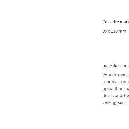
Cassette mark
95 x 110 mm
markilux sun
Voor de marki
sundrive zonn
oplaadbare ba
de afstandsb
verkrijgbaar.