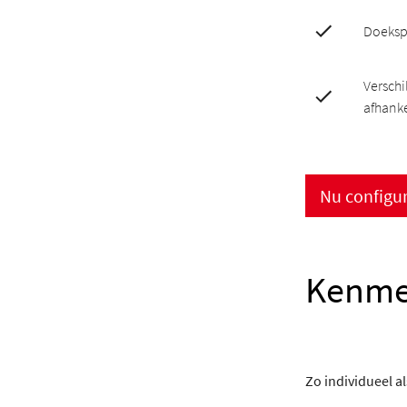
Doeksp
Verschi
afhanke
Nu configu
Kenme
Zo individueel als