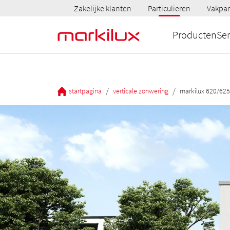
Zakelijke klanten
Particulieren
Vakpar
Producten
Ser
/
/
startpagina
verticale zonwering
markilux 620/625