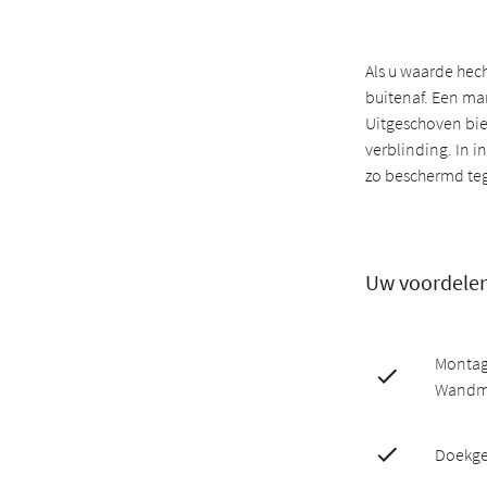
Als u waarde hech
buitenaf. Een mar
Uitgeschoven bie
verblinding. In 
zo beschermd teg
Uw voordele
Montag
Wandmo
Doekgel