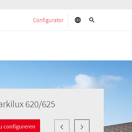
Configurator
rkilux 620/625
u configureren