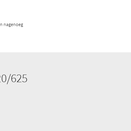
 en nagenoeg
20/625