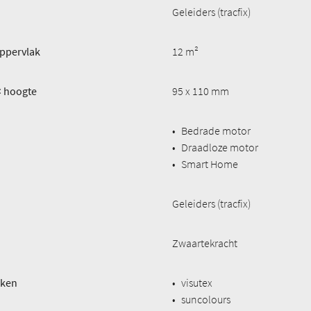
Geleiders (tracfix)
ppervlak
12 m²
× hoogte
95 x 110 mm
•
Bedrade motor
•
Draadloze motor
•
Smart Home
Geleiders (tracfix)
Zwaartekracht
eken
•
visutex
•
suncolours