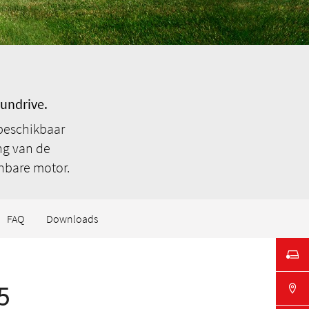
sundrive.
beschikbaar
ng van de
nbare motor.
FAQ
Downloads
5