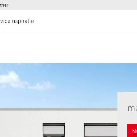
tner
vice
Inspiratie
ma
N