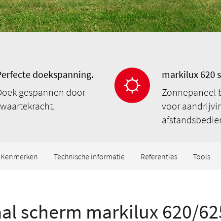
Perfecte doekspanning.
markilux 620 
Doek gespannen door
Zonnepaneel 
zwaartekracht.
voor aandrijvi
afstandsbedie
Kenmerken
Technische informatie
Referenties
Tools
aal scherm markilux 620/62