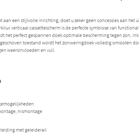
t aan een stijlvolle inrichting, doet u zeker geen concessies aan het u
kilux verticaal cassettescherm is de perfecte symbiose van functionali
dt het perfect gespannen doek optimale bescherming tegen zon, inki
ingeschoven toestand wordt het zonweringdoek volledig omsloten doo
en weersinvloeden en vuil.
n
emogelijkheden:
ntage, nismontage
eiding met geleiderail