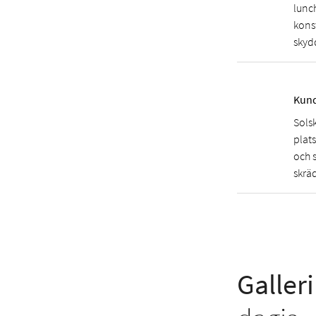
lunc
kons
skyd
Kund
Solsk
plat
och 
skrä
Galleri