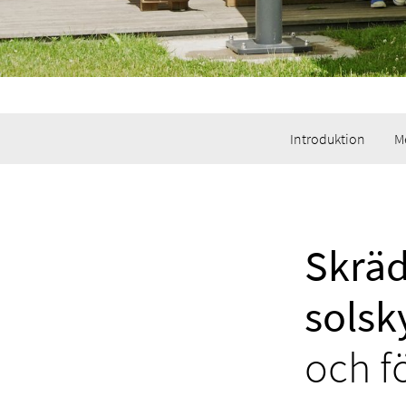
Introduktion
M
Skrä
sols
och f