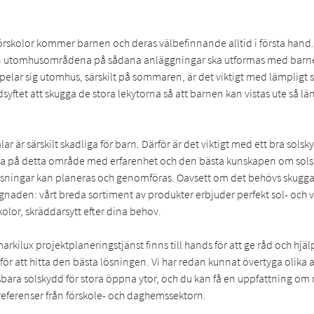
rskolor kommer barnen och deras välbefinnande alltid i första hand. 
ven utomhusområdena på sådana anläggningar ska utformas med barne
spelar sig utomhus, särskilt på sommaren, är det viktigt med lämpligt 
dsyftet att skugga de stora lekytorna så att barnen kan vistas ute så l
lar är särskilt skadliga för barn. Därför är det viktigt med ett bra sols
sa på detta område med erfarenhet och den bästa kunskapen om solsk
sningar kan planeras och genomföras. Oavsett om det behövs skugg
yggnaden: vårt breda sortiment av produkter erbjuder perfekt sol- och 
lor, skräddarsytt efter dina behov.
rkilux projektplaneringstjänst finns till hands för att ge råd och hjälp 
för att hitta den bästa lösningen. Vi har redan kunnat övertyga olik
bara solskydd för stora öppna ytor, och du kan få en uppfattning om
eferenser från förskole- och daghemssektorn.