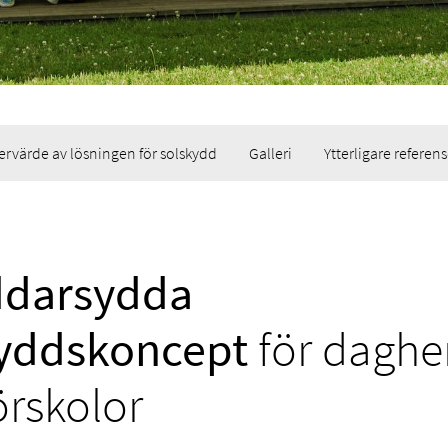
ervärde av lösningen för solskydd
Galleri
Ytterligare referens
ddarsydda
kyddskoncept
för dagh
örskolor