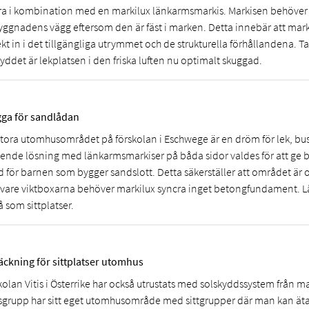
ra i kombination med en markilux länkarmsmarkis. Markisen behöver
yggnadens vägg eftersom den är fäst i marken. Detta innebär att mar
kt in i det tillgängliga utrymmet och de strukturella förhållandena. T
yddet är lekplatsen i den friska luften nu optimalt skuggad.
ga för sandlådan
stora utomhusområdet på förskolan i Eschwege är en dröm för lek, bus
tående lösning med länkarmsmarkiser på båda sidor valdes för att ge 
d för barnen som bygger sandslott. Detta säkerställer att området är 
 vare viktboxarna behöver markilux syncra inget betongfundament. 
 som sittplatser.
äckning för sittplatser utomhus
olan Vitis i Österrike har också utrustats med solskyddssystem från ma
sgrupp har sitt eget utomhusområde med sittgrupper där man kan äta 