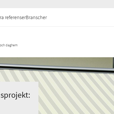
ra referenser
Branscher
or och daghem
sprojekt: