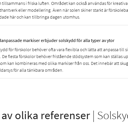
h tillsammans i friska luften. Området kan också användas för kreativa
thantverk eller modellering. Även när solen skiner starkt är förskoleb
dade här och kan tillbringa dagen utomhus.
anpassade markiser erbjuder solskydd för alla typer av ytor
ydd för förskolor behöver ofta vara flexibla och lätta att anpassa till 
s. De flesta förskolor behöver fristående stödsystem som kan ställas u
som kan kombineras med olika markiser från oss. Det innebär att sku
ddarsys för alla tänkbara områden.
av olika referenser
| Solsk