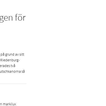
gen för
 på grund av sitt
å Riedenburg-
erades två
rutschkanorna så
en markilux