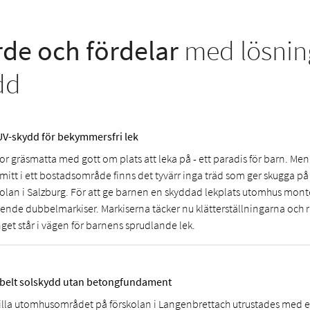
de och fördelar
med lösnin
dd
UV-skydd för bekymmersfri lek
or gräsmatta med gott om plats att leka på - ett paradis för barn. Men
 mitt i ett bostadsområde finns det tyvärr inga träd som ger skugga p
kolan i Salzburg. För att ge barnen en skyddad lekplats utomhus mont
tående dubbelmarkiser. Markiserna täcker nu klätterställningarna och 
nget står i vägen för barnens sprudlande lek.
ibelt solskydd utan betongfundament
lilla utomhusområdet på förskolan i Langenbrettach utrustades med 