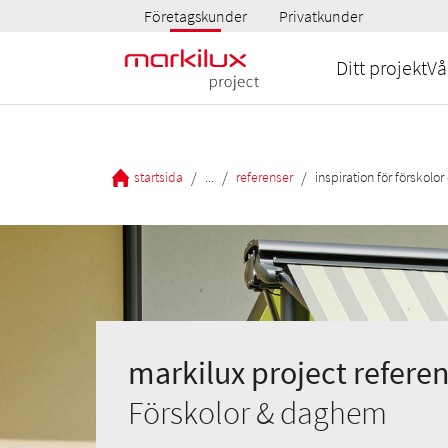
Företagskunder
Privatkunder
Ditt projekt
Vå
/
/
/
startsida
...
referenser
inspiration för förskol
markilux project referen
Förskolor & daghem