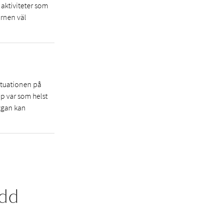
 aktiviteter som
arnen väl
situationen på
pp var som helst
ggan kan
ydd