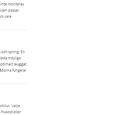
 inte monteras
kisen passar
ack vare
 och spring. En
bästa möjliga
optimalt skuggat.
Lådorna fungerar
rkilux. Varje
frukost eller