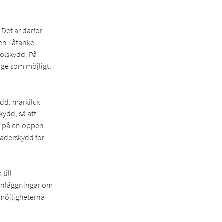
Det är därför
n i åtanke.
solskydd. På
änge som möjligt,
kydd. markilux
ydd, så att
a på en öppen
väderskydd för
till
a anläggningar om
 möjligheterna