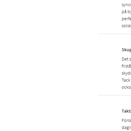
sync
på b
perfe
solsk
Skug
Det 
fris
skyd
Tack
också
Takt
Försk
dagi