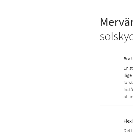
Mervär
solsky
Bra 
En st
läge
förs
fris
att i
Flex
Det 