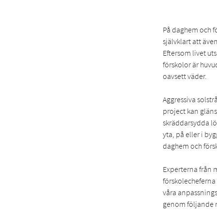
På daghem och fö
självklart att ä
Eftersom livet ut
förskolor är huvu
oavsett väder.
Aggressiva solstrå
project kan glän
skräddarsydda lö
yta, på eller i b
daghem och försko
Experterna från ma
förskolecheferna 
våra anpassnings
genom följande r