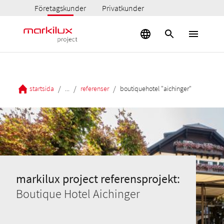
Företagskunder
Privatkunder
/
/
/
startsida
...
referenser
boutiquehotel "aichinger"
markilux project referensprojekt:
Boutique Hotel Aichinger