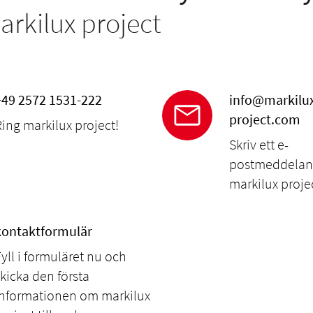
rkilux project
+49 2572 1531-222
info@markilu
project.com
Ring markilux project!
Skriv ett e-
postmeddeland
markilux proje
kontaktformulär
yll i formuläret nu och
kicka den första
informationen om markilux