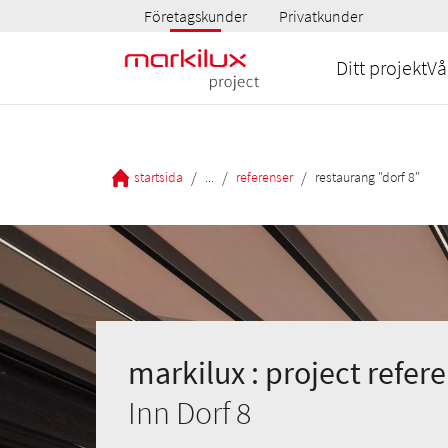
Företagskunder
Privatkunder
Ditt projekt
Vå
/
/
/
startsida
...
referenser
restaurang "dorf 8"
markilux : project refer
Inn Dorf 8