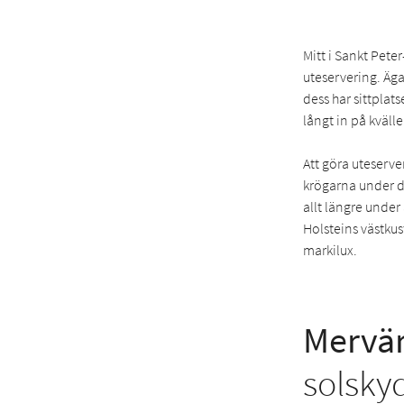
Mitt i Sankt Pete
uteservering. Äga
dess har sittplat
långt in på kvälle
Att göra uteserve
krögarna under de
allt längre under
Holsteins västkus
markilux.
Mervär
solsky