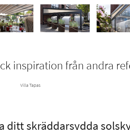
k inspiration från andra re
Villa Tapas
a ditt skräddarsydda solsk