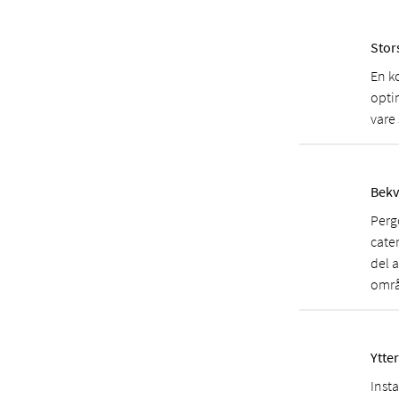
Stor
En k
opti
vare
Bekv
Perg
cater
del 
områ
Ytte
Inst