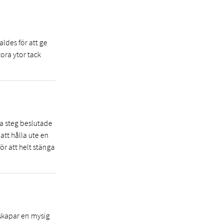
ldes för att ge
ora ytor tack
a steg beslutade
att hålla ute en
r att helt stänga
skapar en mysig