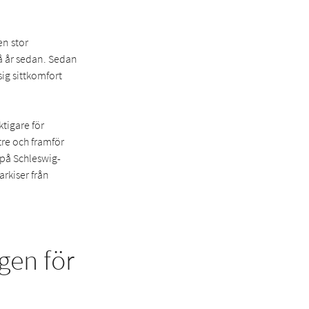
en stor
vå år sedan. Sedan
ig sittkomfort
ktigare för
tre och framför
g på Schleswig-
arkiser från
gen för