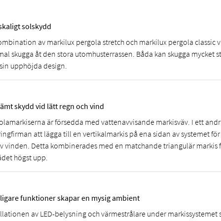
skaligt solskydd
ombination av markilux pergola stretch och markilux pergola classic va
mal skugga åt den stora utomhusterrassen. Båda kan skugga mycket st
 sin upphöjda design.
ämt skydd vid lätt regn och vind
olamarkiserna är försedda med vattenavvisande markisväv. I ett andr
ingfirman att lägga till en vertikalmarkis på ena sidan av systemet för 
av vinden. Detta kombinerades med en matchande triangulär markis fö
det högst upp.
rligare funktioner skapar en mysig ambient
allationen av LED-belysning och värmestrålare under markissystemet 