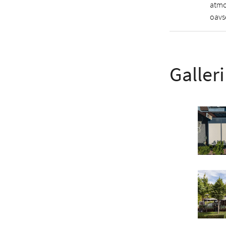
atmo
oavse
Galleri