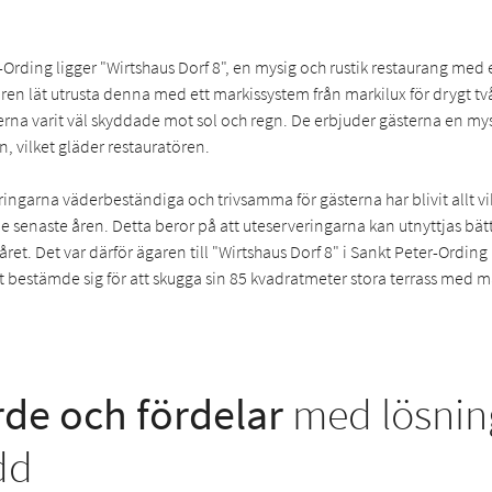
r-Ording ligger "Wirtshaus Dorf 8", en mysig och rustik restaurang med 
ren lät utrusta denna med ett markissystem från markilux för drygt t
serna varit väl skyddade mot sol och regn. De erbjuder gästerna en mys
n, vilket gläder restauratören.
ringarna väderbeständiga och trivsamma för gästerna har blivit allt vi
 senaste åren. Detta beror på att uteserveringarna kan utnyttjas bät
 året. Det var därför ägaren till "Wirtshaus Dorf 8" i Sankt Peter-Ordin
t bestämde sig för att skugga sin 85 kvadratmeter stora terrass med m
de och fördelar
med lösnin
dd