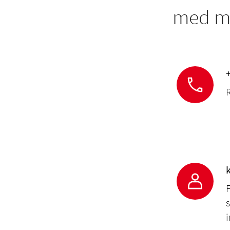
med ma
F
s