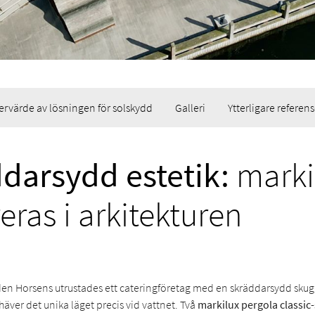
ervärde av lösningen för solskydd
Galleri
Ytterligare referens
darsydd estetik:
marki
eras i arkitekturen
den Horsens utrustades ett cateringföretag med en skräddarsydd sku
äver det unika läget precis vid vattnet. Två
markilux pergola classic