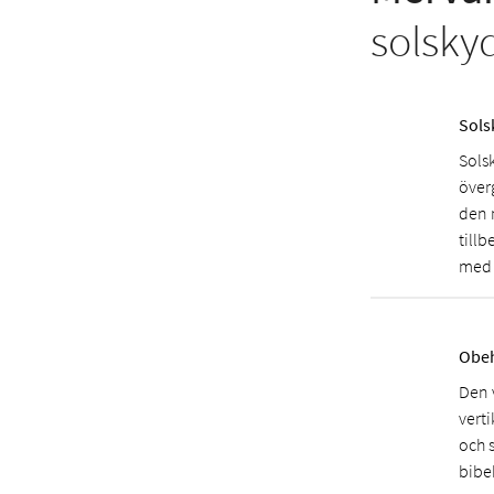
solsky
Sols
Solsk
över
den 
till
med 
Obeh
Den 
verti
och 
bibe