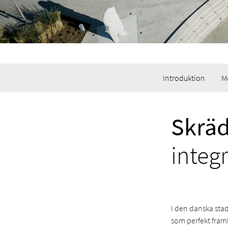
Introduktion
M
Skräd
integr
I den danska sta
som perfekt framh