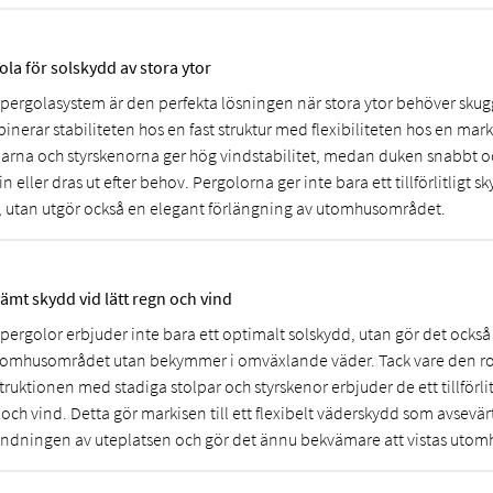
ola för solskydd av stora ytor
 pergolasystem är den perfekta lösningen när stora ytor behöver skugg
nerar stabiliteten hos en fast struktur med flexibiliteten hos en mark
parna och styrskenorna ger hög vindstabilitet, medan duken snabbt o
in eller dras ut efter behov. Pergolorna ger inte bara ett tillförlitligt 
, utan utgör också en elegant förlängning av utomhusområdet.
ämt skydd vid lätt regn och vind
pergolor erbjuder inte bara ett optimalt solskydd, utan gör det också 
tomhusområdet utan bekymmer i omväxlande väder. Tack vare den r
ruktionen med stadiga stolpar och styrskenor erbjuder de ett tillförlitl
och vind. Detta gör markisen till ett flexibelt väderskydd som avsevär
ndningen av uteplatsen och gör det ännu bekvämare att vistas utom