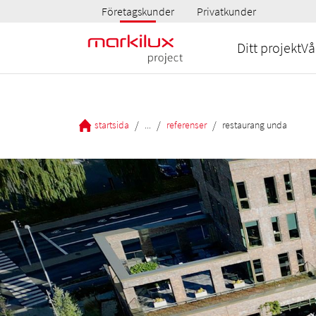
Företagskunder
Privatkunder
Ditt projekt
Vå
/
/
/
startsida
...
referenser
restaurang unda