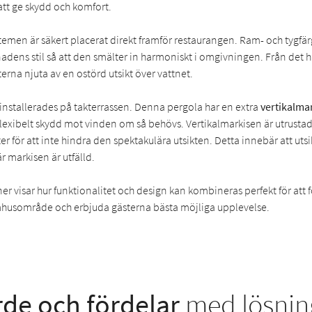
 att ge skydd och komfort.
temen är säkert placerat direkt framför restaurangen. Ram- och tygfär
adens stil så att den smälter in harmoniskt i omgivningen. Från det 
rna njuta av en ostörd utsikt över vattnet.
installerades på takterrassen. Denna pergola har en extra
vertikalma
 flexibelt skydd mot vinden om så behövs. Vertikalmarkisen är utrust
er för att inte hindra den spektakulära utsikten. Detta innebär att uts
r markisen är utfälld.
ner visar hur funktionalitet och design kan kombineras perfekt för att 
husområde och erbjuda gästerna bästa möjliga upplevelse.
de och fördelar
med lösnin