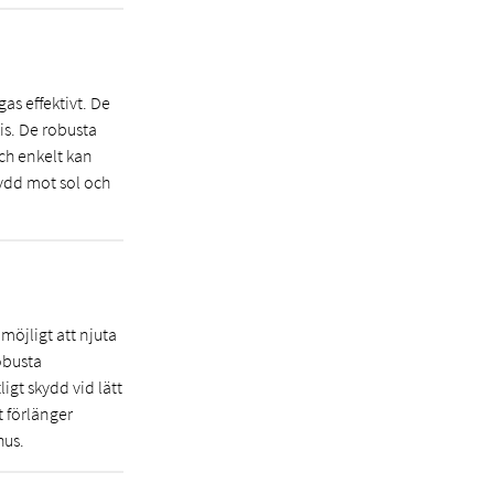
as effektivt. De
is. De robusta
ch enkelt kan
skydd mot sol och
möjligt att njuta
obusta
igt skydd vid lätt
t förlänger
hus.