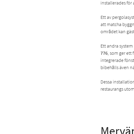
installerades för
Ett av pergolasys
att matcha byggn
området kan gäste
Ett andra system 
776
, som ger ett
integrerade fönst
bibehålls även nä
Dessa installatio
restaurangs utom
Mervär