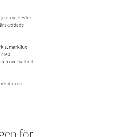
gerna valdes för
här skyddade
rkis, markilux
ad med
ikten över vattnet
förbättra en
gen för