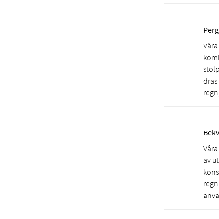
Perg
Våra
kombi
stol
dras 
regn
Bekv
Våra 
av u
konst
regn 
anvä