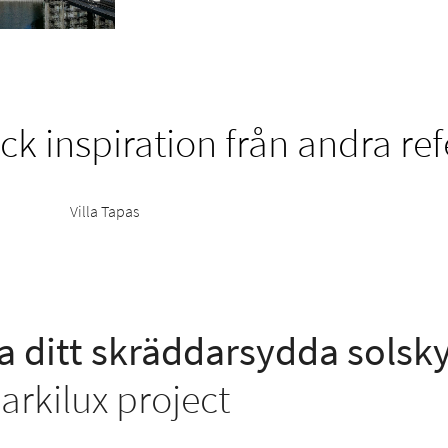
k inspiration från andra re
Villa Tapas
a ditt skräddarsydda solsk
rkilux project