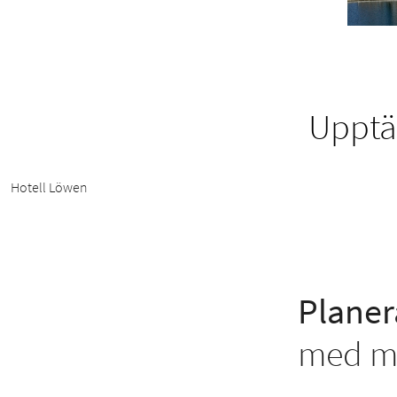
Upptäc
Hotell Löwen
Planer
med ma