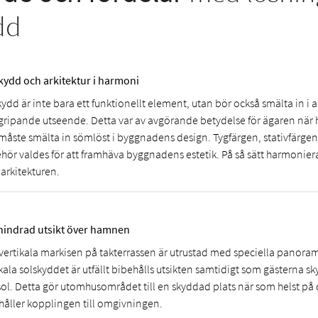
dd
kydd och arkitektur i harmoni
ydd är inte bara ett funktionellt element, utan bör också smälta in i 
gripande utseende. Detta var av avgörande betydelse för ägaren när 
måste smälta in sömlöst i byggnadens design. Tygfärgen, stativfärg
behör valdes för att framhäva byggnadens estetik. På så sätt harmonier
arkitekturen.
indrad utsikt över hamnen
vertikala markisen på takterrassen är utrustad med speciella panoram
kala solskyddet är utfällt bibehålls utsikten samtidigt som gästerna s
sol. Detta gör utomhusområdet till en skyddad plats när som helst på
håller kopplingen till omgivningen.