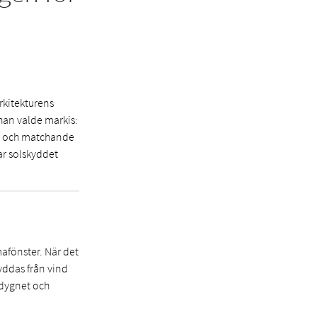
arkitekturens
han valde markis:
en och matchande
ar solskyddet
afönster. När det
kyddas från vind
 dygnet och