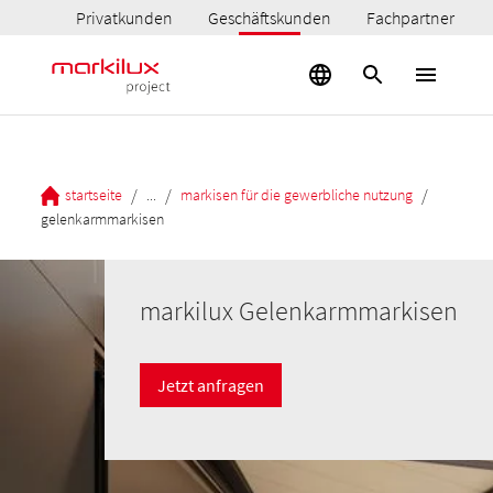
Privatkunden
Geschäftskunden
Fachpartner
/
/
/
startseite
...
markisen für die gewerbliche nutzung
gelenkarmmarkisen
markilux Gelenkarmmarkisen
Jetzt anfragen