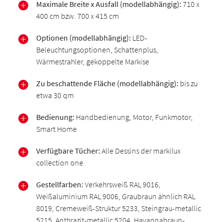
Maximale Breite x Ausfall (modellabhängig):
710 x
400 cm bzw. 700 x 415 cm
Optionen (modellabhängig):
LED-
Beleuchtungsoptionen, Schattenplus,
Wärmestrahler, gekoppelte Markise
Zu beschattende Fläche (modellabhängig):
bis zu
etwa 30 qm
Bedienung:
Handbedienung, Motor, Funkmotor,
Smart Home
Verfügbare Tücher:
Alle Dessins der markilux
collection one
Gestellfarben:
Verkehrsweiß RAL 9016,
Weißaluminium RAL 9006, Graubraun ähnlich RAL
8019, Cremeweiß-Struktur 5233, Steingrau-metallic
5215, Anthrazit-metallic 5204, Havannabraun-