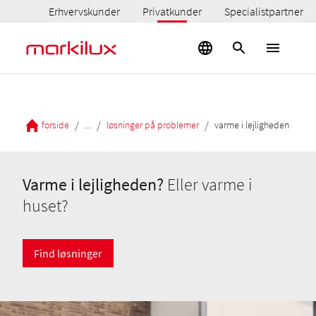
Erhvervskunder
Privatkunder
Specialistpartner
/
/
/
forside
...
løsninger på problemer
varme i lejligheden
Varme
i lejligheden?
Eller varme i
huset?
Find løsninger