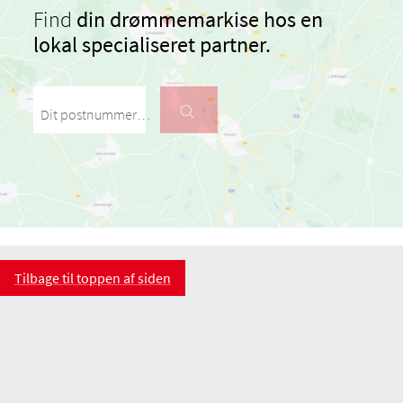
Find
din drømmemarkise hos en
lokal specialiseret partner.
Dit postnummer / din by
Tilbage til toppen af siden