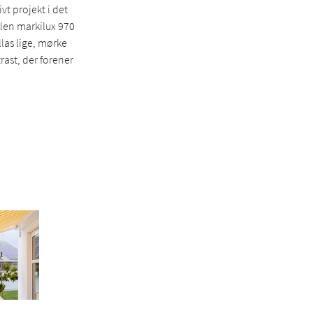
t projekt i det
llen markilux 970
las lige, mørke
rast, der forener