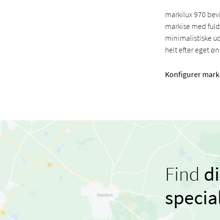
markilux 970 bevi
markise med fuld 
minimalistiske 
helt efter eget ø
Konfigurer mark
Find
d
specia