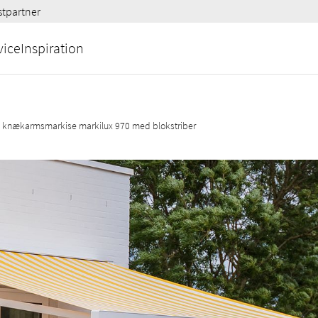
stpartner
vice
Inspiration
 knækarmsmarkise markilux 970 med blokstriber