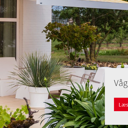
Våg
Læs