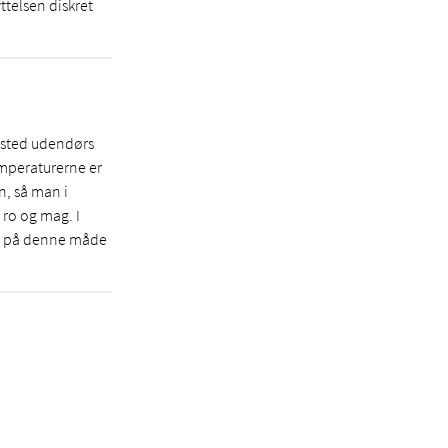
ttelsen diskret
gssted udendørs
temperaturerne er
n, så man i
 ro og mag. I
man på denne måde