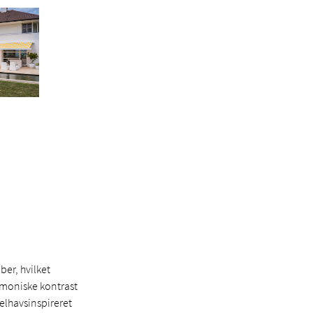
er, hvilket
armoniske kontrast
elhavsinspireret