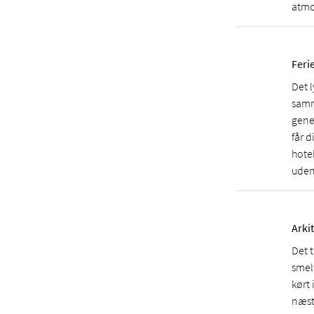
atmo
Feri
Det 
samm
gene
får 
hotel
udend
Arki
Det 
smel
kørt
næst