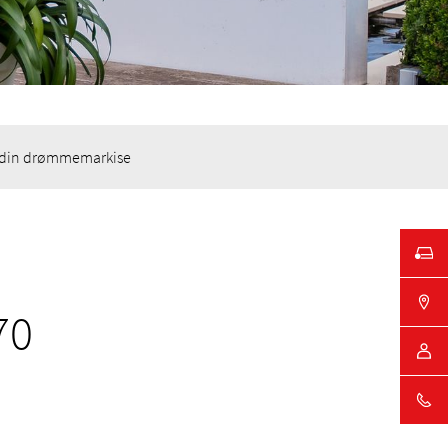
 din drømmemarkise
70