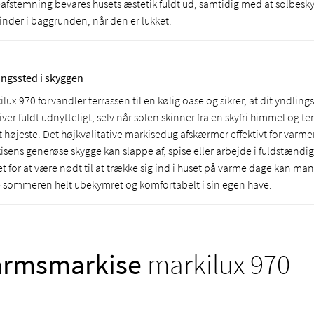
eafstemning bevares husets æstetik fuldt ud, samtidig med at solbesky
vinder i baggrunden, når den er lukket.
ingssted i skyggen
lux 970 forvandler terrassen til en kølig oase og sikrer, at dit yndlin
iver fuldt udnytteligt, selv når solen skinner fra en skyfri himmel og 
t højeste. Det højkvalitative markisedug afskærmer effektivt for varme
isens generøse skygge kan slappe af, spise eller arbejde i fuldstændig
et for at være nødt til at trække sig ind i huset på varme dage kan 
 sommeren helt ubekymret og komfortabelt i sin egen have.
rmsmarkise
markilux 970