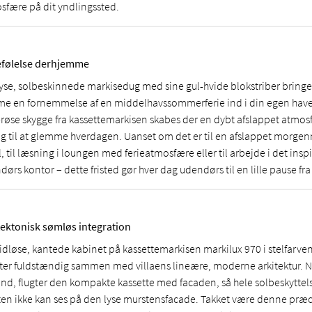
sfære på dit yndlingssted.
efølelse derhjemme
lyse, solbeskinnede markisedug med sine gul-hvide blokstriber bring
e en fornemmelse af en middelhavssommerferie ind i din egen hav
røse skygge fra kassettemarkisen skabes der en dybt afslappet atmosf
dig til at glemme hverdagen. Uanset om det er til en afslappet morg
, til læsning i loungen med ferieatmosfære eller til arbejde i det ins
ørs kontor – dette fristed gør hver dag udendørs til en lille pause fr
tektonisk sømløs integration
tidløse, kantede kabinet på kassettemarkisen markilux 970 i stelfarven
ter fuldstændig sammen med villaens lineære, moderne arkitektur. N
 ind, flugter den kompakte kassette med facaden, så hele solbeskytte
en ikke kan ses på den lyse murstensfacade. Takket være denne præc