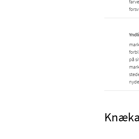
farv
fors
Yndl
marki
forbl
på si
mark
sted
nyde
Knæka