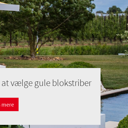
 at vælge gule blokstriber
 mere