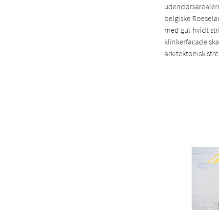
udendørsarealern
belgiske Roesela
med gul-hvidt str
klinkerfacade ska
arkitektonisk s