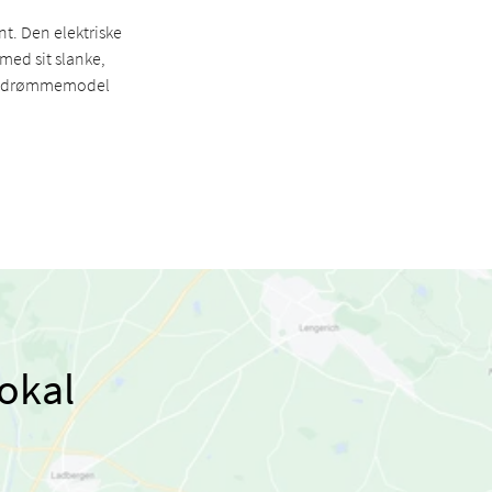
t. Den elektriske
 med sit slanke,
din drømmemodel
okal