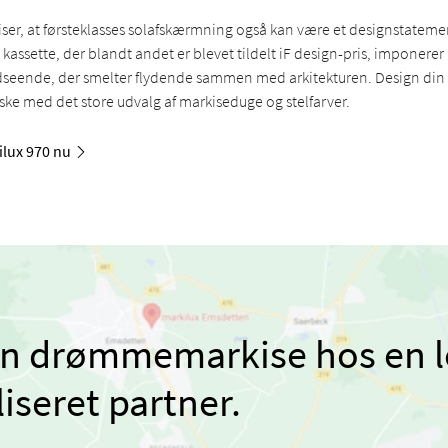
ser, at førsteklasses solafskærmning også kan være et designstatemen
kassette, der blandt andet er blevet tildelt iF design-pris, imponerer
udseende, der smelter flydende sammen med arkitekturen. Design 
nske med det store udvalg af markiseduge og stelfarver.
ilux 970 nu
in drømmemarkise hos en l
liseret partner.