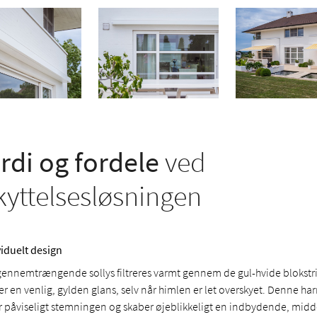
di og fordele
ved
kyttelsesløsningen
viduelt design
gennemtrængende sollys filtreres varmt gennem de gul-hvide blokstrib
er en venlig, gylden glans, selv når himlen er let overskyet. Denne h
er påviseligt stemningen og skaber øjeblikkeligt en indbydende, midd