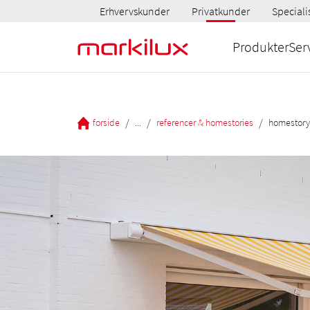
Erhvervskunder
Privatkunder
Speciali
Produkter
Ser
/
/
/
forside
...
referencer & homestories
homestory