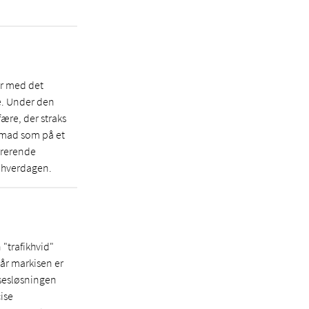
er med det
e. Under den
ære, der straks
enmad som på et
pirerende
a hverdagen.
 "trafikhvid"
år markisen er
lsesløsningen
ise