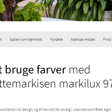
t
Galleri om hjemmet
Fordele
Markise-model
Find
t bruge farver
med
ttemarkisen markilux 9
rkitektonisk design og et bevidst farvevalg i udendørsområdet øger