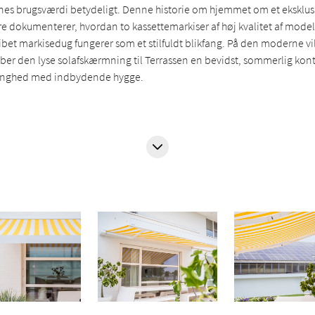
es brugsværdi betydeligt. Denne historie om hjemmet om et eksklusiv
re dokumenterer, hvordan to kassettemarkiser af høj kvalitet af mode
ibet markisedug fungerer som et stilfuldt blikfang. På den moderne vil
ber den lyse solafskærmning til Terrassen en bevidst, sommerlig kont
trenghed med indbydende hygge.