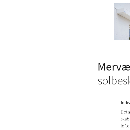
Mervær
solbes
Indi
Det 
skab
løft