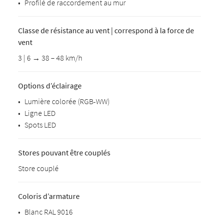
•
Profilé de raccordement au mur
Classe de résistance au vent | correspond à la force de
vent
3 | 6 → 38 – 48 km/h
Options d’éclairage
•
Lumière colorée (RGB-WW)
•
Ligne LED
•
Spots LED
Stores pouvant être couplés
Store couplé
Coloris d’armature
•
Blanc RAL 9016