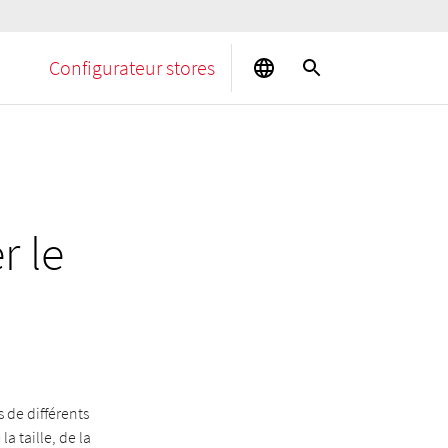
Configurateur stores
r le
 de différents
 taille, de la