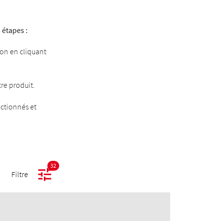
 étapes :
son en cliquant
tre produit.
ectionnés et
32
Filtre