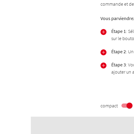
commande et des t
Vous parviendrez
Étape 1
: Sé
sur le bout
Étape 2
: Un
Étape 3
: Vo
ajouter un a
compact