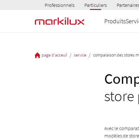
Professionnels
Particuliers
Partenaire
Produits
Servi
/
/
page d'acceuil
service
comparaison des stores m
Compa
store 
Avec le comparate
modèles de stores