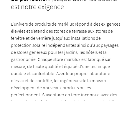
est notre exigence
L'univers de produits de markilux répond à des exigences
élevées et s'étend des stores de terrasse aux stores de
fenêtre et de verrière jusqu'aux installations de
protection solaire indépendantes ainsi qu'aux paysages
de stores généreux pour les jardins, les hôtels et la
gastronomie. Chaque store markilux est fabriqué sur
mesure, de haute qualité et équipé d'une technique
durable et confortable. Avec leur propre laboratoire
d'essai et de contrôle, les ingénieurs de la maison
développent de nouveaux produits ou les
perfectionnent. S'aventurer en terre inconnue avec des
innovations techniques est depuis toujours une tradition
chez markilux. Chaque détail est étudié avec précision
afin de rendre les stores markilux encore plus silencieux,
plus souples ou plus résistants au vent, par exemple.