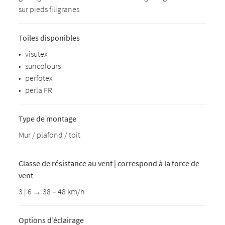
sur pieds filigranes
Toiles disponibles
•
visutex
•
suncolours
•
perfotex
•
perla FR
Type de montage
Mur / plafond / toit
Classe de résistance au vent | correspond à la force de
vent
3 | 6 → 38 – 48 km/h
Options d’éclairage