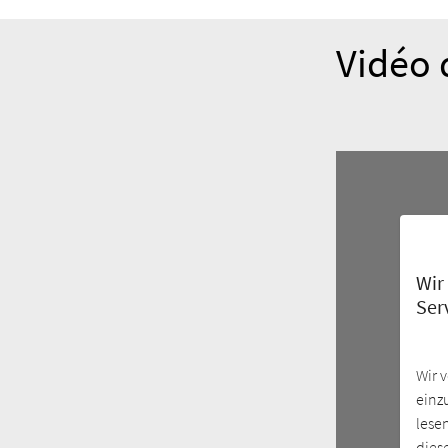
Vidéo 
Wir
Ser
Wir 
einz
lese
dies