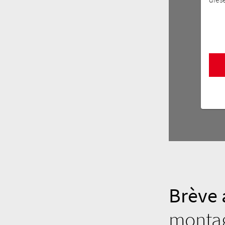
Brève 
montag