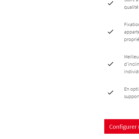
qualit
Fixatio
appart
propri
Meilleu
d'incli
indivi
En opt
suppor
Configurer