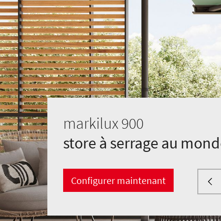
markilux 900
store à serrage au mon
Configurer maintenant
Store à serrage au mon