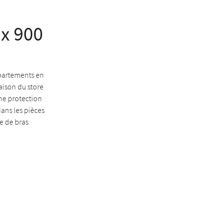
ux 900
appartements en
aison du store
une protection
dans les pièces
e de bras