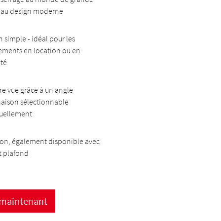
é au design moderne
n simple - idéal pour les
ements en location ou en
été
re vue grâce à un angle
naison sélectionnable
duellement
ion, également disponible avec
t plafond
 maintenant