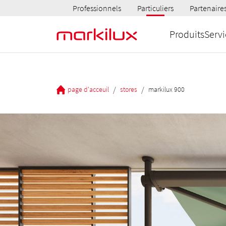
Professionnels
Particuliers
Partenaire
Produits
Servi
/
/
page d'acceuil
stores
markilux 900