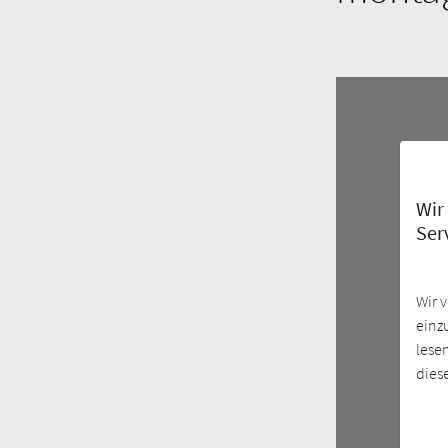
Wir
Ser
Wir 
einz
lese
dies