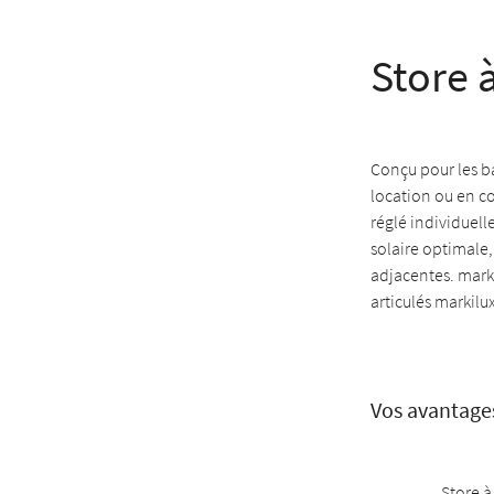
Store 
Conçu pour les ba
location ou en co
réglé individuell
solaire optimale,
adjacentes. marki
articulés markilu
Vos avantage
Store 