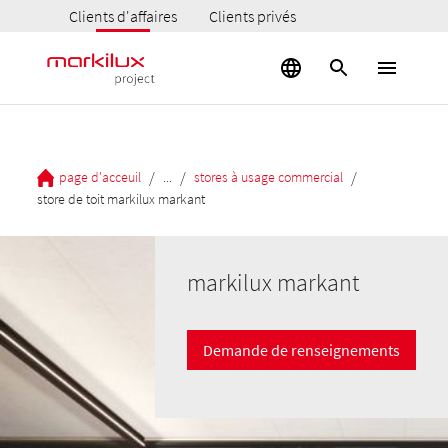
Clients d'affaires
Clients privés
/
/
/
page d'acceuil
...
stores à usage commercial
store de toit markilux markant
markilux markant
Demande de renseignements