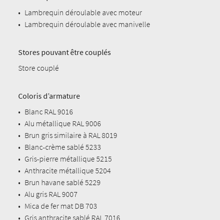
•
Lambrequin déroulable avec moteur
•
Lambrequin déroulable avec manivelle
Stores pouvant être couplés
Store couplé
Coloris d’armature
•
Blanc RAL 9016
•
Alu métallique RAL 9006
•
Brun gris similaire à RAL 8019
•
Blanc-crème sablé 5233
•
Gris-pierre métallique 5215
•
Anthracite métallique 5204
•
Brun havane sablé 5229
•
Alu gris RAL 9007
•
Mica de fer mat DB 703
•
Gris anthracite sablé RAL 7016