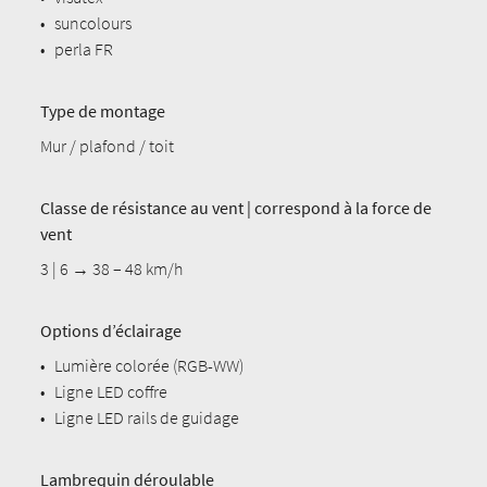
•
suncolours
•
perla FR
Type de montage
Mur / plafond / toit
Classe de résistance au vent | correspond à la force de
vent
3 | 6 → 38 – 48 km/h
Options d’éclairage
•
Lumière colorée (RGB-WW)
•
Ligne LED coffre
•
Ligne LED rails de guidage
Lambrequin déroulable