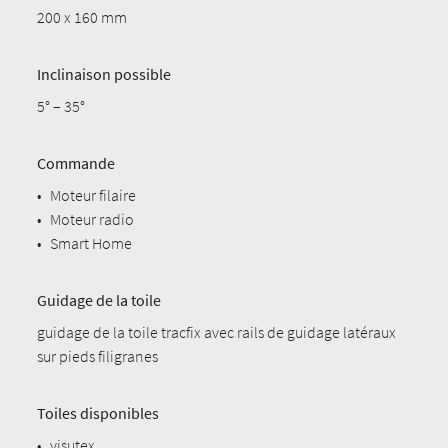
200 x 160 mm
Inclinaison possible
5° – 35°
Commande
•
Moteur filaire
•
Moteur radio
•
Smart Home
Guidage de la toile
guidage de la toile tracfix avec rails de guidage latéraux
sur pieds filigranes
Toiles disponibles
•
visutex