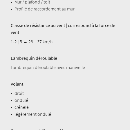
•
Mur / plafond / toit
•
Profilé de raccordement au mur
Classe de résistance au vent | correspond à la force de
vent
1-2 | 5 → 28 – 37 km/h
Lambrequin déroulable
Lambrequin déroulable avec manivelle
Volant
•
droit
•
ondulé
•
crénelé
•
légèrement ondulé