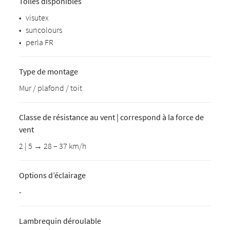
Toiles disponibles
•
visutex
•
suncolours
•
perla FR
Type de montage
Mur / plafond / toit
Classe de résistance au vent | correspond à la force de
vent
2 | 5 → 28 – 37 km/h
Options d’éclairage
-
Lambrequin déroulable