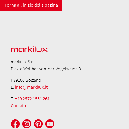
Torna all'inizio della pagina
markilux S.r.l.
Piazza Walther-von-der-Vogelweide 8
I-39100 Bolzano
E:
info@markilux.it
T:
+49 2572 1531 261
Contatto