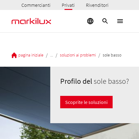
Commercianti
Privati
Rivenditori
/
/
/
pagina iniziale
...
soluzioni ai problemi
sole basso
Profilo del
sole basso?
Scoprite le soluzioni