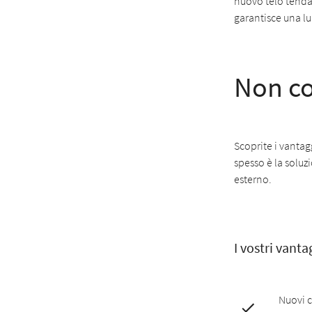
nuovo telo tenda 
garantisce una lu
Non com
Scoprite i vantagg
spesso è la solu
esterno.
I vostri vanta
Nuovi c