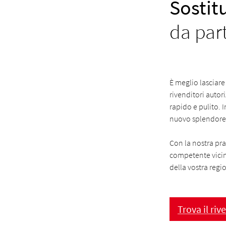
Sostit
da part
È meglio lasciare 
rivenditori autor
rapido e pulito. 
nuovo splendore e
Con la nostra pr
competente vicino
della vostra regi
Trova il riv