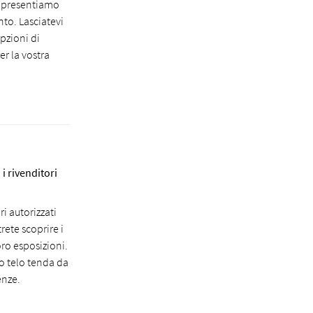
e presentiamo
nto. Lasciatevi
pzioni di
er la vostra
 i rivenditori
ri autorizzati
rete scoprire i
oro esposizioni.
o telo tenda da
enze.