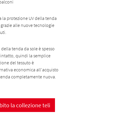
 balconi
a la protezione UV della tenda
 grazie alle nuove tecnologie
uti.
io della tenda da sole è spesso
intatto, quindi la semplice
zione del tessuto è
rnativa economica all'acquisto
 tenda completamente nuova.
ito la collezione teli