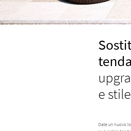
Sosti
tenda
upgra
e stile
Date un nuovo loo