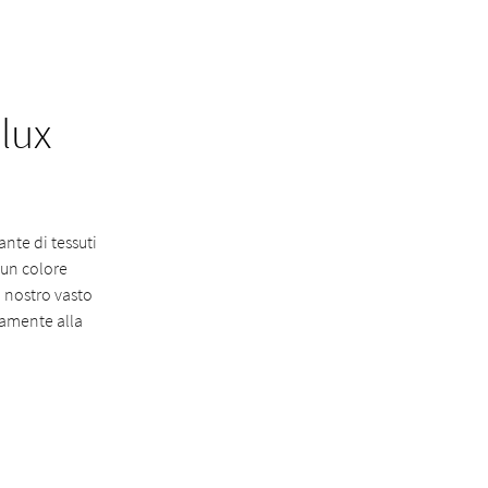
lux
nte di tessuti
 un colore
l nostro vasto
ttamente alla