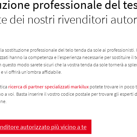
uzione professionale del te
e dei nostri rivenditori autor
la sostituzione professionale del telo tenda da sole ai professionisti. I
izzati hanno la competenza e l'esperienza necessarie per sostituire il
In questo modo sarete sicuri che la vostra tenda da sole tornerà a spl
 vi offrirà un'ombra affidabile.
atica
ricerca di partner specializzati markilux
potete trovare in poco
 a voi. Basta inserire il vostro codice postale per trovare gli esperti 
one.
enditore autorizzato più vicino a te