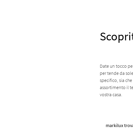
Scopri
Date un tocco pe
per tende da sole
specifico, sia ch
assortimento il te
vostra casa.
markilux trov