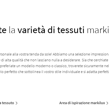
te
la
varietà di tessuti
marki
rsonale alla vostra tenda da sole! Abbiamo una selezione impressiona
 di alta qualità che non lasciano nulla a desiderare. Sia che cerchiate
e preferiate un modello moderno o classico, troverete sicuramente ne
lo perfetto che sottolinea il vostro stile individuale e si adatta perfe
a tessuto
Area di ispirazione markilux