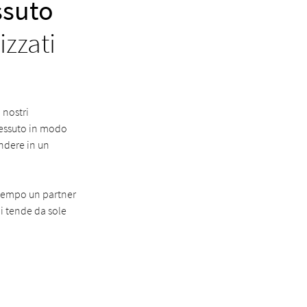
ssuto
izzati
 nostri
 tessuto in modo
endere in un
 tempo un partner
di tende da sole