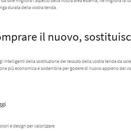
da sole migliora l'aspetto della vostra area esterna, ne migliora la fun
nga durata della vostra tenda.
prare il nuovo, sostituisci 
i intelligenti della sostituzione del tessuto della vostra tenda da sole
zione più economica e sostenibile per godere di nuovo appieno del vo
ggi
olori e design per valorizzare