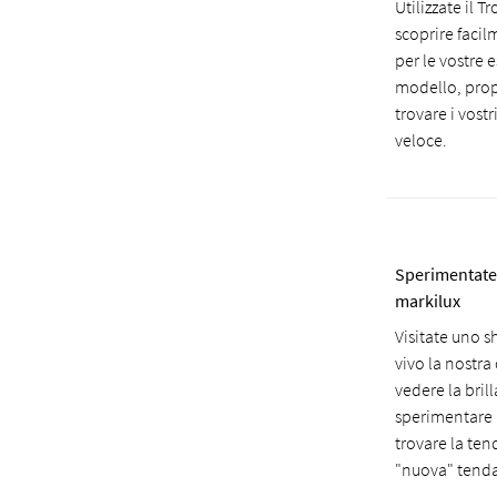
Utilizzate il T
scoprire facil
per le vostre e
modello, prop
trovare i vostr
veloce.
Sperimentate 
markilux
Visitate uno 
vivo la nostra 
vedere la bril
sperimentare l'
trovare la ten
"nuova" tenda