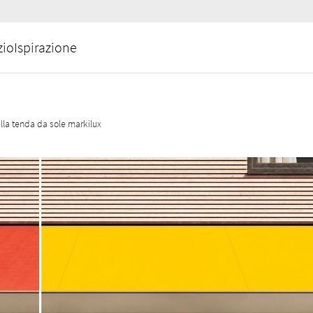
zio
Ispirazione
ella tenda da sole markilux