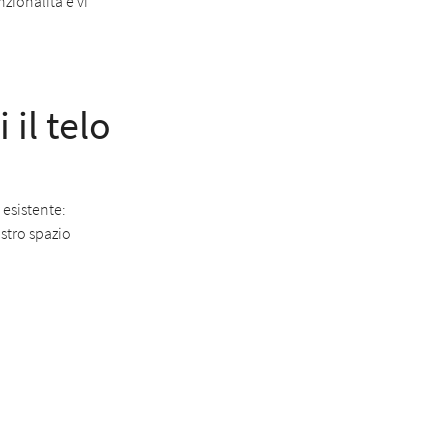
zionalità e vi
il telo
 esistente:
stro spazio