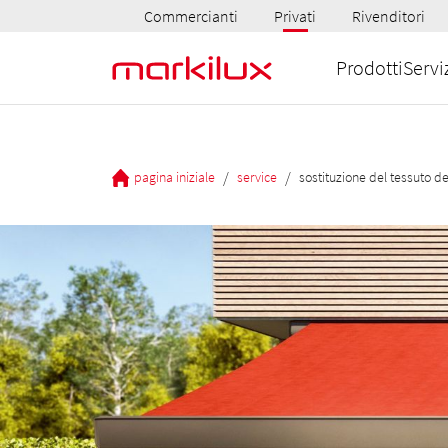
Commercianti
Privati
Rivenditori
Prodotti
Servi
/
/
pagina iniziale
service
sostituzione del tessuto d