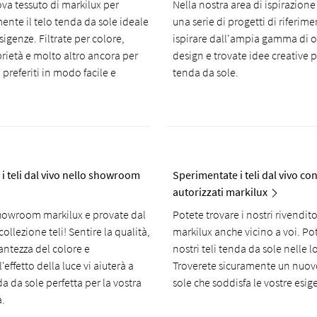
rova tessuto di markilux per
Nella nostra area di ispirazion
mente il telo tenda da sole ideale
una serie di progetti di riferime
sigenze. Filtrate per colore,
ispirare dall'ampia gamma di o
rietà e molto altro ancora per
design e trovate idee creative p
i preferiti in modo facile e
tenda da sole.
i teli dal vivo nello showroom
Sperimentate i teli dal vivo con
autorizzati markilux
showroom markilux e provate dal
Potete trovare i nostri rivendito
collezione teli! Sentire la qualità,
markilux anche vicino a voi. Pot
lantezza del colore e
nostri teli tenda da sole nelle l
effetto della luce vi aiuterà a
Troverete sicuramente un nuov
da da sole perfetta per la vostra
sole che soddisfa le vostre esig
.