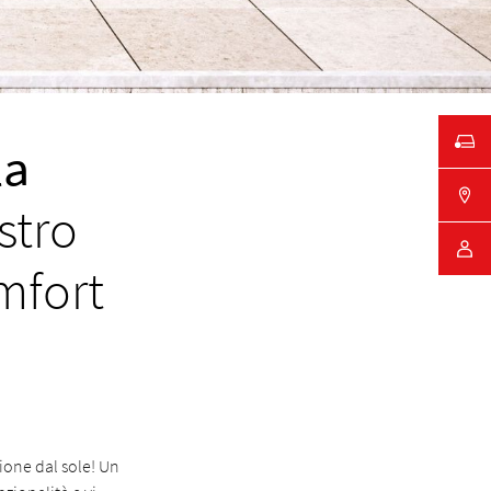
la
stro
mfort
ione dal sole! Un