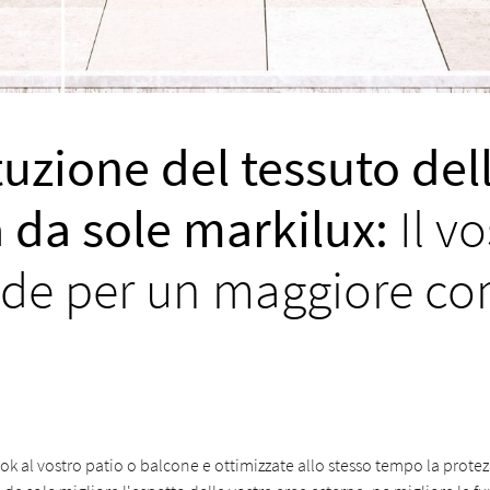
tuzione del tessuto del
 da sole markilux:
Il vo
de per un maggiore co
k al vostro patio o balcone e ottimizzate allo stesso tempo la protez