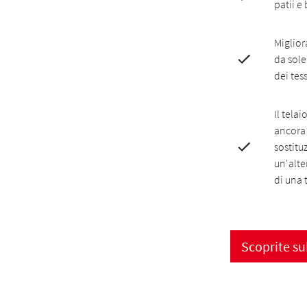
patii e
Miglior
da sole
dei tess
Il tela
ancora 
sostitu
un'alte
di una
Scoprite sub