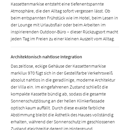
Kassettenmarkise entsteht eine tiefenentspannte
Atmosphäre, die den Alltag sofort vergessen lässt. Ob
beim entspannten Frühstück wie im Hotel, beim Lesen in
der Lounge mit Urlaubsflair oder beim Arbeiten im
inspirierenden Outdoor-Büro – dieser Rückzugsort macht
jeden Tag im Freien zu einer kleinen Auszeit vom Alltag.
Architektonisch nahtlose Integration
Das zeitlose, eckige Gehäuse der Kassettenmarkise
markilux 970 fügt sich in der Gestellfarbe Verkehrsweiß
absolut nahtlos in die geradlinige, moderne Architektur
der Villa ein. Im eingefahrenen Zustand schließt die
kompakte Kassette bündig ab, sodass die gesamte
Sonnenschutzlösung an der hellen Klinkerfassade
optisch kaum auffällt. Durch diese exakte farbliche
Abstimmung bleibt die Ästhetik des Hauses vollständig
erhalten, während der Sonnenschutz im geschlossenen
Zustand gleichzeitig dezent im Hintergrund