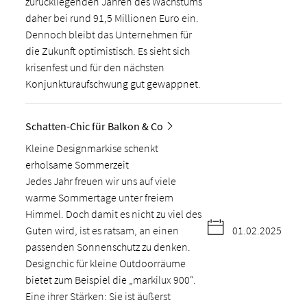
zurückliegenden Jahren des Wachstums
daher bei rund 91,5 Millionen Euro ein.
Dennoch bleibt das Unternehmen für
die Zukunft optimistisch. Es sieht sich
krisenfest und für den nächsten
Konjunkturaufschwung gut gewappnet.
Schatten-Chic für Balkon & Co
Kleine Designmarkise schenkt
erholsame Sommerzeit
Jedes Jahr freuen wir uns auf viele
warme Sommertage unter freiem
Himmel. Doch damit es nicht zu viel des
Guten wird, ist es ratsam, an einen
01.02.2025
passenden Sonnenschutz zu denken.
Designchic für kleine Outdoorräume
bietet zum Beispiel die „markilux 900“.
Eine ihrer Stärken: Sie ist äußerst