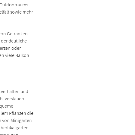
n Outdoorraums
elfalt sowie mehr
 von Getränken
 der deutliche
Kerzen oder
en viele Balkon-
itverhalten und
cht verstauen
bequeme
lem Pflanzen die
rm von Minigärten
 Vertikalgärten.
lem einen