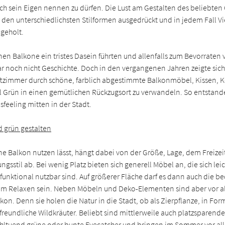
ch sein Eigen nennen zu dürfen. Die Lust am Gestalten des beliebte
in den unterschiedlichsten Stilformen ausgedrückt und in jedem Fall Vi
 geholt.
nen Balkone ein tristes Dasein führten und allenfalls zum Bevorraten
ar noch nicht Geschichte. Doch in den vergangenen Jahren zeigte sich
uftzimmer durch schöne, farblich abgestimmte Balkonmöbel, Kissen, 
l Grün in einen gemütlichen Rückzugsort zu verwandeln. So entstand
feeling mitten in der Stadt.
d grün gestalten
ene Balkon nutzen lässt, hängt dabei von der Größe, Lage, dem Freize
ngsstil ab. Bei wenig Platz bieten sich generell Möbel an, die sich lei
ifunktional nutzbar sind. Auf größerer Fläche darf es dann auch die 
m Relaxen sein. Neben Möbeln und Deko-Elementen sind aber vor al
kon. Denn sie holen die Natur in die Stadt, ob als Zierpflanze, in Fo
freundliche Wildkräuter. Beliebt sind mittlerweile auch platzsparende
ohltuend grüne oder bunte Eyecatcher und bringen im Sommer vor al