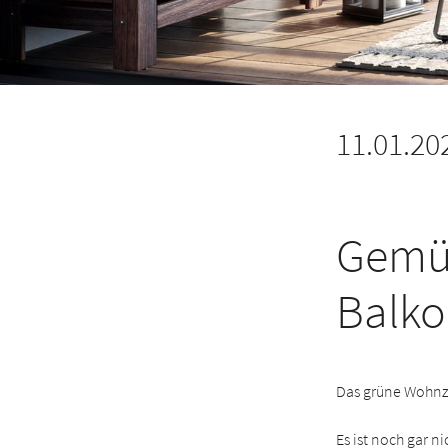
11.01.20
Gemüt
Balk
Das grüne Wohnz
Es ist noch gar n