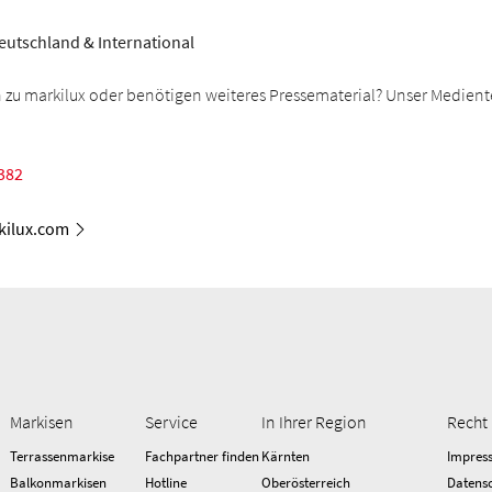
eutschland & International
 zu markilux oder benötigen weiteres Pressematerial? Unser Medient
382
ilux.com
Markisen
Service
In Ihrer Region
Recht
Terrassenmarkise
Fachpartner finden
Kärnten
Impres
Balkonmarkisen
Hotline
Oberösterreich
Datens