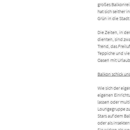
großes Balkonrei
hat sich seither 
Grün in die Stadt
Die Zeiten, in de
dienten, sind zw
Trend, das Freil
Teppiche und vie
Oasen mit Urlaubs
Balkon schick un
Wie sich der eig
eigenen Einrichtu
lassen oder mult
Loungegruppe zu
Stars auf dem Bal
oder als insekten
Sie wirken als w