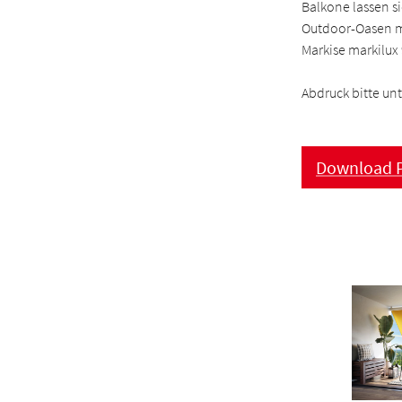
Balkone lassen si
Outdoor-Oasen m
Markise markilux 
Abdruck bitte un
Download P