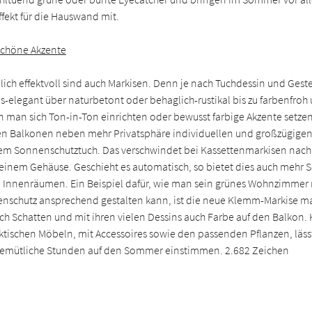
fekt für die Hauswand mit.
schöne Akzente
ich effektvoll sind auch Markisen. Denn je nach Tuchdessin und Gestel
los-elegant über naturbetont oder behaglich-rustikal bis zu farbenfroh 
nn man sich Ton-in-Ton einrichten oder bewusst farbige Akzente setze
n Balkonen neben mehr Privatsphäre individuellen und großzügigen
 dem Sonnenschutztuch. Das verschwindet bei Kassettenmarkisen nac
 einem Gehäuse. Geschieht es automatisch, so bietet dies auch mehr 
 Innenräumen. Ein Beispiel dafür, wie man sein grünes Wohnzimmer
chutz ansprechend gestalten kann, ist die neue Klemm-Markise mar
hlich Schatten und mit ihren vielen Dessins auch Farbe auf den Balkon.
tischen Möbeln, mit Accessoires sowie den passenden Pflanzen, lässt
 gemütliche Stunden auf den Sommer einstimmen. 2.682 Zeichen