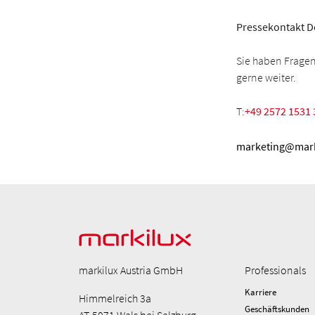
Pressekontakt D
Sie haben Fragen
gerne weiter.
T:
+49 2572 1531 
marketing@mark
markilux Austria GmbH
Professionals
Karriere
Himmelreich 3a
Geschäftskunden
AT-5071 Wals bei Salzburg