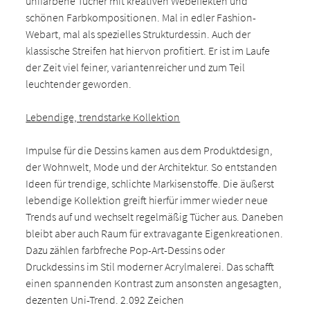
unifarbene Tücher mit kreativen Webeffekten und
schönen Farbkompositionen. Mal in edler Fashion-
Webart, mal als spezielles Strukturdessin. Auch der
klassische Streifen hat hiervon profitiert. Er ist im Laufe
der Zeit viel feiner, variantenreicher und zum Teil
leuchtender geworden.
Lebendige, trendstarke Kollektion
Impulse für die Dessins kamen aus dem Produktdesign,
der Wohnwelt, Mode und der Architektur. So entstanden
Ideen für trendige, schlichte Markisenstoffe. Die äußerst
lebendige Kollektion greift hierfür immer wieder neue
Trends auf und wechselt regelmäßig Tücher aus. Daneben
bleibt aber auch Raum für extravagante Eigenkreationen.
Dazu zählen farbfreche Pop-Art-Dessins oder
Druckdessins im Stil moderner Acrylmalerei. Das schafft
einen spannenden Kontrast zum ansonsten angesagten,
dezenten Uni-Trend. 2.092 Zeichen