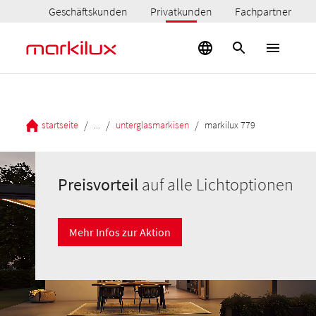
Geschäftskunden
Privatkunden
Fachpartner
/
/
/
startseite
...
unterglasmarkisen
markilux 779
Preisvorteil
auf alle Lichtoptionen
Mehr Infos zur Aktion