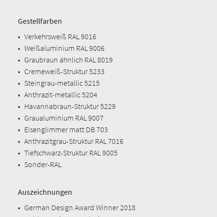
Gestellfarben
•
Verkehrsweiß RAL 9016
•
Weißaluminium RAL 9006
•
Graubraun ähnlich RAL 8019
•
Cremeweiß-Struktur 5233
•
Steingrau-metallic 5215
•
Anthrazit-metallic 5204
•
Havannabraun-Struktur 5229
•
Graualuminium RAL 9007
•
Eisenglimmer matt DB 703
•
Anthrazitgrau-Struktur RAL 7016
•
Tiefschwarz-Struktur RAL 9005
•
Sonder-RAL
Auszeichnungen
•
German Design Award Winner 2018