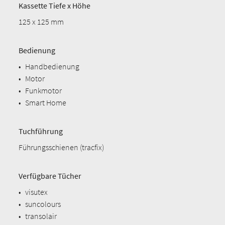
Kassette Tiefe x Höhe
125 x 125 mm
Bedienung
•
Handbedienung
•
Motor
•
Funkmotor
•
Smart Home
Tuchführung
Führungsschienen (tracfix)
Verfügbare Tücher
•
visutex
•
suncolours
•
transolair