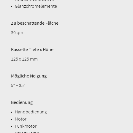
•
Glanzchromelemente
Zu beschattende Fläche
30 qm
Kassette Tiefe x Höhe
125 x 125 mm
Mögliche Neigung
5° – 35°
Bedienung
•
Handbedienung
•
Motor
•
Funkmotor