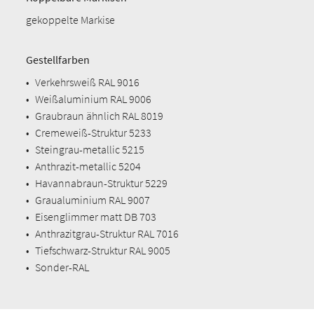
gekoppelte Markise
Gestellfarben
•
Verkehrsweiß RAL 9016
•
Weißaluminium RAL 9006
•
Graubraun ähnlich RAL 8019
•
Cremeweiß-Struktur 5233
•
Steingrau-metallic 5215
•
Anthrazit-metallic 5204
•
Havannabraun-Struktur 5229
•
Graualuminium RAL 9007
•
Eisenglimmer matt DB 703
•
Anthrazitgrau-Struktur RAL 7016
•
Tiefschwarz-Struktur RAL 9005
•
Sonder-RAL