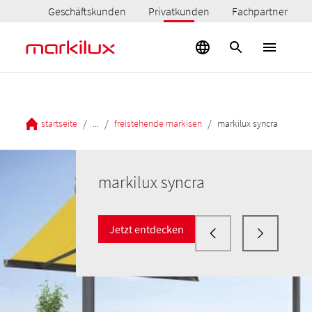
Geschäftskunden
Privatkunden
Fachpartner
/
/
/
startseite
...
freistehende markisen
markilux syncra
markilux syncra
Jetzt entdecken