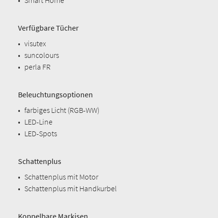
•
Smart Home
Verfügbare Tücher
•
visutex
•
suncolours
•
perla FR
Beleuchtungsoptionen
•
farbiges Licht (RGB-WW)
•
LED-Line
•
LED-Spots
Schattenplus
•
Schattenplus mit Motor
•
Schattenplus mit Handkurbel
Koppelbare Markisen