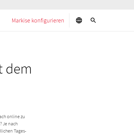
Markise konfigurieren
t dem
ach online zu
? Je nach
dlichen Tages-