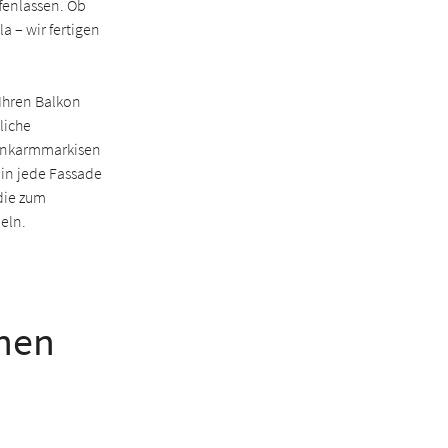
ffenlassen. Ob
 – wir fertigen
 Ihren Balkon
liche
elenkarmmarkisen
 in jede Fassade
die zum
eln.
hen