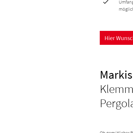
Umfang
möglic
Hier Wunsc
Markis
Klemma
Pergol
Ob gemütlicher Ba