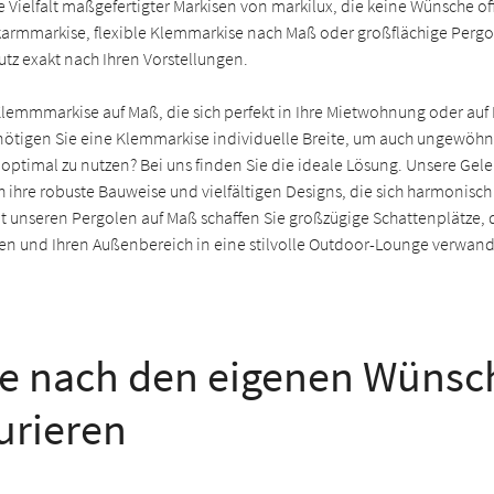
e Vielfalt maßgefertigter Markisen von markilux, die keine Wünsche o
karmmarkise, flexible Klemmarkise nach Maß oder großflächige Pergola
tz exakt nach Ihren Vorstellungen.
Klemmmarkise auf Maß, die sich perfekt in Ihre Mietwohnung oder auf
nötigen Sie eine Klemmarkise individuelle Breite, um auch ungewöhn
e optimal zu nutzen? Bei uns finden Sie die ideale Lösung. Unsere G
 ihre robuste Bauweise und vielfältigen Designs, die sich harmonisch
t unseren Pergolen auf Maß schaffen Sie großzügige Schattenplätze, 
en und Ihren Außenbereich in eine stilvolle Outdoor-Lounge verwand
e nach den eigenen Wünsc
urieren