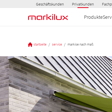
Geschäftskunden
Privatkunden
Fachp
Produkte
Serv
/
/
startseite
service
markise nach maß