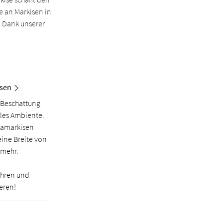
e an Markisen in
. Dank unserer
sen
 Beschattung
lles Ambiente.
lamarkisen
eine Breite von
 mehr.
ahren und
eren!