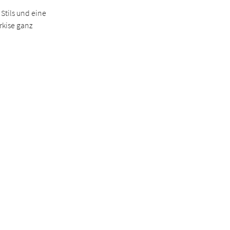
 Stils und eine
rkise ganz