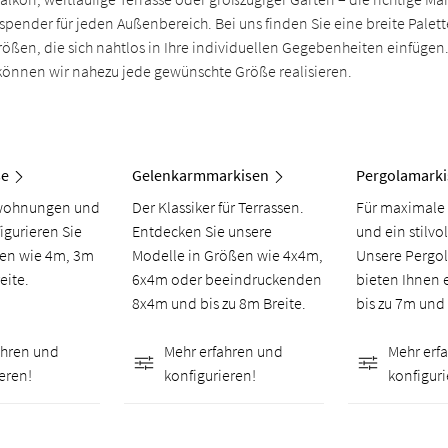
pender für jeden Außenbereich. Bei uns finden Sie eine breite Palett
ößen, die sich nahtlos in Ihre individuellen Gegebenheiten einfügen
önnen wir nahezu jede gewünschte Größe realisieren.
se
Gelenkarmmarkisen
Pergolamarki
etwohnungen und
Der Klassiker für Terrassen.
Für maximale
igurieren Sie
Entdecken Sie unsere
und ein stilvo
ßen wie 4m, 3m
Modelle in Größen wie 4x4m,
Unsere Pergo
eite.
6x4m oder beeindruckenden
bieten Ihnen 
8x4m und bis zu 8m Breite.
bis zu 7m und
ahren und
Mehr erfahren und
Mehr erf
eren!
konfigurieren!
konfiguri