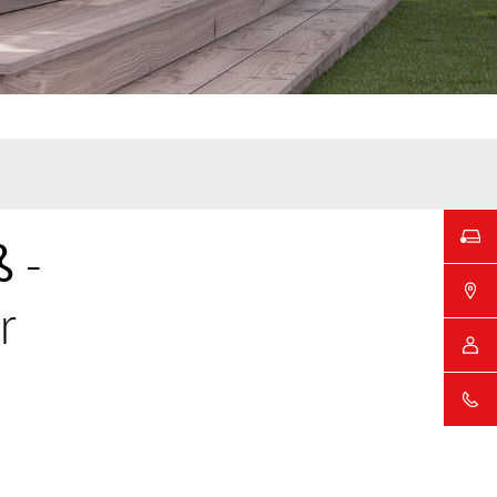
ß
-
r