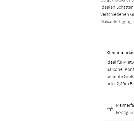
idealen Schattens
verschiedenen Gr
Maßanfertigung k
Klemmmarki
Ideal für Mi
Balkone. Konf
beliebte Grö
oder 2,80m Br
Mehr erf
konfiguri