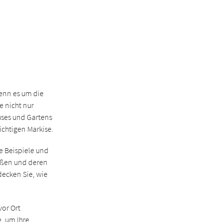
enn es um die
e nicht nur
uses und Gartens
ichtigen Markise.
he Beispiele und
rößen und deren
decken Sie, wie
vor Ort
, um Ihre