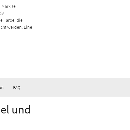
x Markise
iv
ge Farbe, die
ucht werden. Eine
on
FAQ
el und