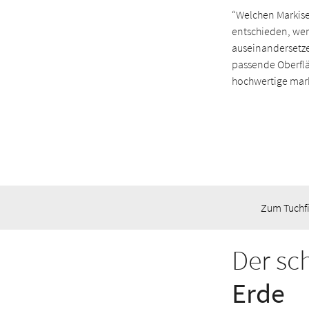
“Welchen Markisen
entschieden, werd
auseinandersetzen
passende Oberflä
hochwertige marki
Zum Tuchf
Der sc
Erde