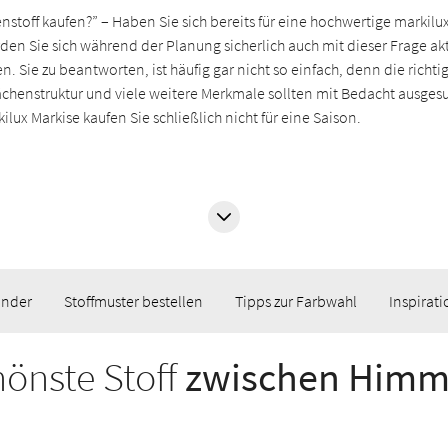
stoff kaufen?” – Haben Sie sich bereits für eine hochwertige markilu
en Sie sich während der Planung sicherlich auch mit dieser Frage akt
. Sie zu beantworten, ist häufig gar nicht so einfach, denn die richti
chenstruktur und viele weitere Merkmale sollten mit Bedacht ausges
lux Markise kaufen Sie schließlich nicht für eine Saison.
inder
Stoffmuster bestellen
Tipps zur Farbwahl
Inspirati
hönste Stoff
zwischen Himm