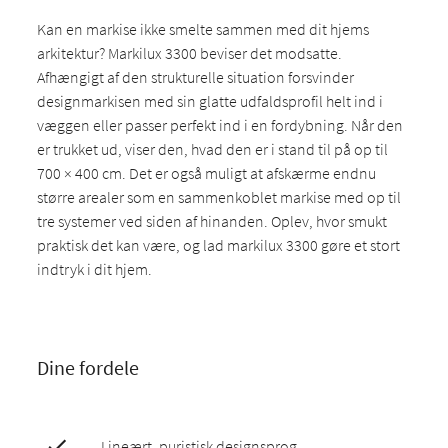
Kan en markise ikke smelte sammen med dit hjems
arkitektur? Markilux 3300 beviser det modsatte.
Afhængigt af den strukturelle situation forsvinder
designmarkisen med sin glatte udfaldsprofil helt ind i
væggen eller passer perfekt ind i en fordybning. Når den
er trukket ud, viser den, hvad den er i stand til på op til
700 × 400 cm. Det er også muligt at afskærme endnu
større arealer som en sammenkoblet markise med op til
tre systemer ved siden af hinanden. Oplev, hvor smukt
praktisk det kan være, og lad markilux 3300 gøre et stort
indtryk i dit hjem.
Dine fordele
Lineært, puristisk designsprog