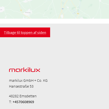
Tilbage til toppen af siden
markilux GmbH + Co. KG
Hansestraße 53
48282 Emsdetten
T:
+4570608969