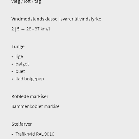
væg / loft / tag
Vindmodstandsklasse | svarer til vindstyrke
2 | 5 → 28 - 37 km/t
Tunge
•
lige
•
bølget
•
buet
•
flad bølgepap
Koblede markiser
Sammenkoblet markise
Stelfarver
•
Trafikhvid RAL 9016