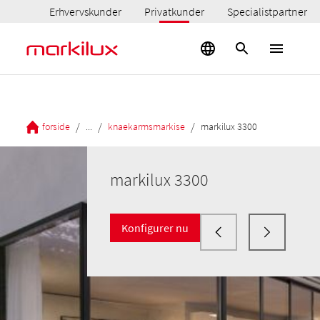
Erhvervskunder
Privatkunder
Specialistpartner
/
/
/
forside
...
knaekarmsmarkise
markilux 3300
markilux 3300
Konfigurer nu