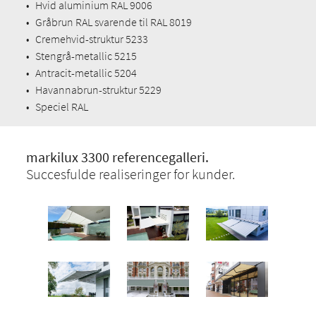
•
Hvid aluminium RAL 9006
•
Gråbrun RAL svarende til RAL 8019
•
Cremehvid-struktur 5233
•
Stengrå-metallic 5215
•
Antracit-metallic 5204
•
Havannabrun-struktur 5229
•
Speciel RAL
markilux 3300 referencegalleri.
Succesfulde realiseringer for kunder.