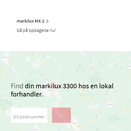
markilux MX-2
Gå på opdagelse nu!
Find
din markilux 3300 hos en lokal
forhandler.
Dit postnummer / din by