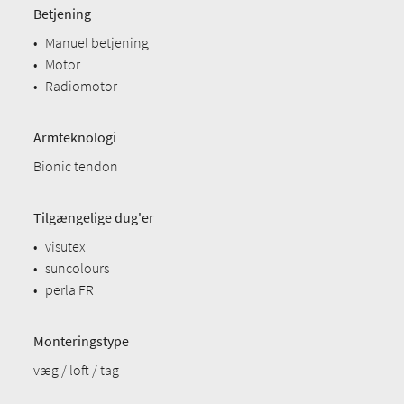
Betjening
•
Manuel betjening
•
Motor
•
Radiomotor
Armteknologi
Bionic tendon
Tilgængelige dug'er
•
visutex
•
suncolours
•
perla FR
Monteringstype
væg / loft / tag