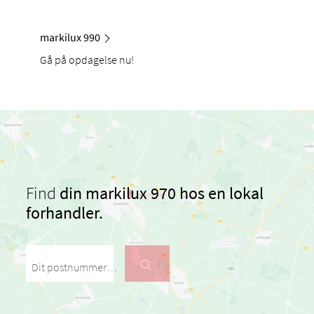
markilux 990
Gå på opdagelse nu!
Find
din markilux 970 hos en lokal
forhandler.
Dit postnummer / din by