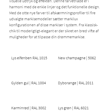
visuelle udtryk og effekten. Denne farvetriade er i
harmoni med de enkle linjer og det funktionelle design.
Med de otte nye farver til afskærmningsprofiler til fire
udvalgte markisemodeller sætter markilux
konfigurationen af disse markiser i system. Fra klassisk-
chik til moderigtigt-elegant er der sikret en bred vifte af
muligheder for at tilpasse din drømmemarkise.
Lys elfenben RAL 1015
New champagne | 5062
Gylden gul | RAL 1004
Dyborange | RAL 2011
Karminrød | RAL 3002
Lys grøn | RAL 6021