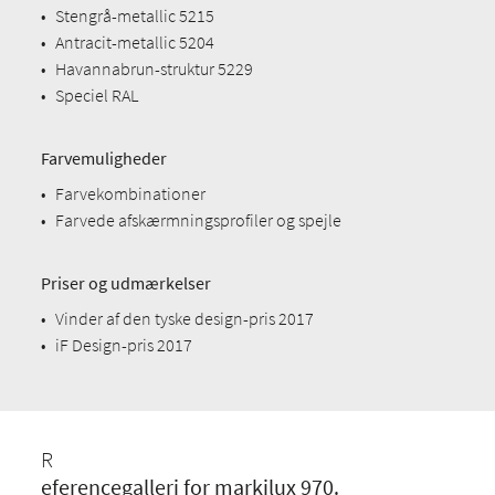
•
Stengrå-metallic 5215
•
Antracit-metallic 5204
•
Havannabrun-struktur 5229
•
Speciel RAL
Farvemuligheder
•
Farvekombinationer
•
Farvede afskærmningsprofiler og spejle
Priser og udmærkelser
•
Vinder af den tyske design-pris 2017
•
iF Design-pris 2017
R
eferencegalleri for markilux 970.