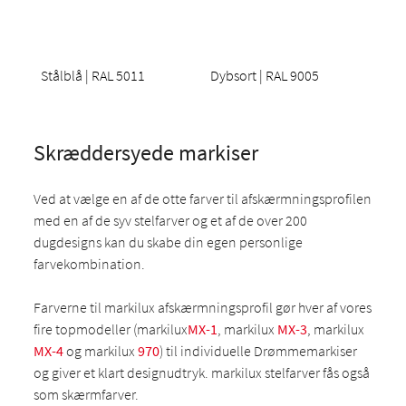
Stålblå | RAL 5011
Dybsort | RAL 9005
Skræddersyede markiser
Ved at vælge en af de otte farver til afskærmningsprofilen
med en af de syv stelfarver og et af de over 200
dugdesigns kan du skabe din egen personlige
farvekombination.
Farverne til markilux afskærmningsprofil gør hver af vores
fire topmodeller (markilux
MX-1
, markilux
MX-3
, markilux
MX-4
og markilux
970
) til individuelle Drømmemarkiser
og giver et klart designudtryk. markilux stelfarver fås også
som skærmfarver.