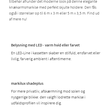
tilbehør afrunder det moderne look på denne elegante
knækarmsmarkise med perfekt skjulte holdere. Den fås
også i størrelser op til 6 m x 3 m eller 5 m x 3,5 m. Find ud
af mere nu!
Belysning med LED - varm hvid eller farvet
En LED-Line i kassetten skaber en stilfuld, ensfarvet eller
livlig, farverig ambient i aftentimerne.
markilux shadeplus
For mere privatliv, afskærmning mod solen og
nysgerrige blikke: den valgfri lodrette markise i
udfaldsprofilen vil inspirere dig.