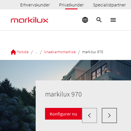
Erhvervskunder
Privatkunder
Specialistpartner
/
/
/
forside
...
knaekarmsmarkise
markilux 970
markilux 970
Konfigurer nu