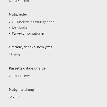
600 x 300 cm
Muligheder
•
LED-belysningsmuligheder
•
Shadeplus
•
Farvekombinationer
Område, der skal beskyttes
18 kvm
Kassette dybde x højde
266 x 140 mm
Mulig hældning
5° - 30°