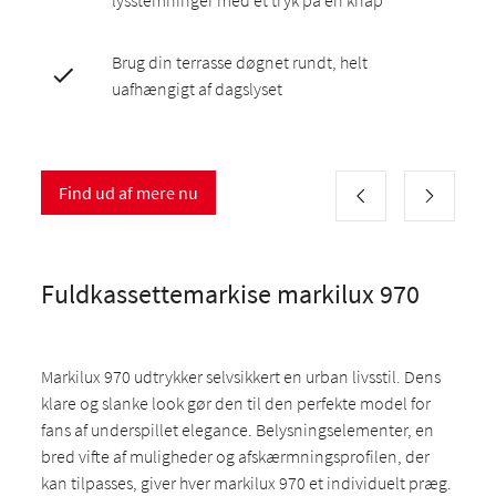
lysstemninger med et tryk på en knap
Brug din terrasse døgnet rundt, helt
uafhængigt af dagslyset
Find ud af mere nu
Fuldkassettemarkise markilux 970
Markilux 970 udtrykker selvsikkert en urban livsstil. Dens
klare og slanke look gør den til den perfekte model for
fans af underspillet elegance. Belysningselementer, en
bred vifte af muligheder og afskærmningsprofilen, der
kan tilpasses, giver hver markilux 970 et individuelt præg.