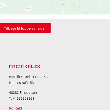
Tilbage til toppen af siden
markilux GmbH + Co. KG
Hansestraße 53
48282 Emsdetten
T:
+4570608969
Kontakt