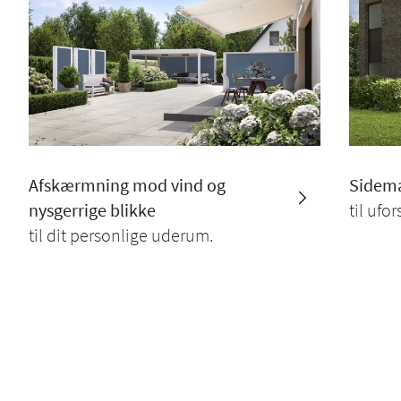
Afskærmning mod vind og
Sidema
nysgerrige blikke
til ufo
til dit personlige uderum.