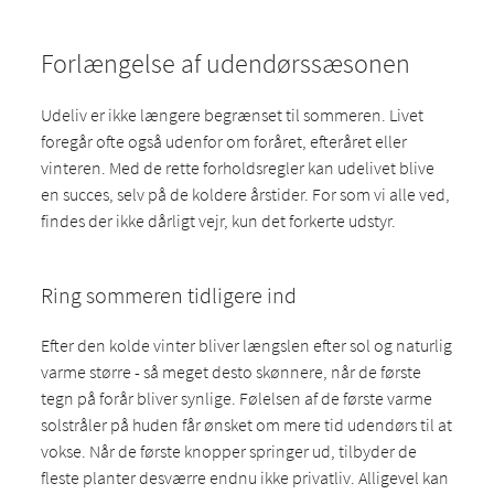
Forlængelse af udendørssæsonen
Udeliv er ikke længere begrænset til sommeren. Livet
foregår ofte også udenfor om foråret, efteråret eller
vinteren. Med de rette forholdsregler kan udelivet blive
en succes, selv på de koldere årstider. For som vi alle ved,
findes der ikke dårligt vejr, kun det forkerte udstyr.
Ring sommeren tidligere ind
Efter den kolde vinter bliver længslen efter sol og naturlig
varme større - så meget desto skønnere, når de første
tegn på forår bliver synlige. Følelsen af de første varme
solstråler på huden får ønsket om mere tid udendørs til at
vokse. Når de første knopper springer ud, tilbyder de
fleste planter desværre endnu ikke privatliv. Alligevel kan