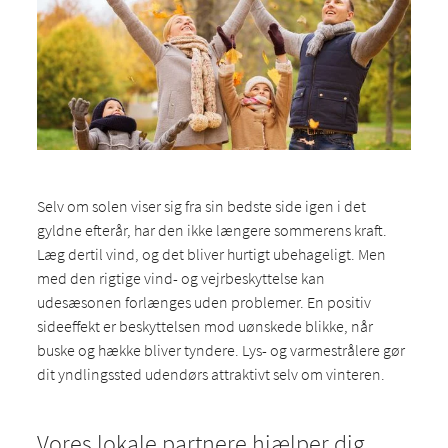
Selv om solen viser sig fra sin bedste side igen i det
gyldne efterår, har den ikke længere sommerens kraft.
Læg dertil vind, og det bliver hurtigt ubehageligt. Men
med den rigtige vind- og vejrbeskyttelse kan
udesæsonen forlænges uden problemer. En positiv
sideeffekt er beskyttelsen mod uønskede blikke, når
buske og hække bliver tyndere. Lys- og varmestrålere gør
dit yndlingssted udendørs attraktivt selv om vinteren.
Vores lokale partnere hjælper dig