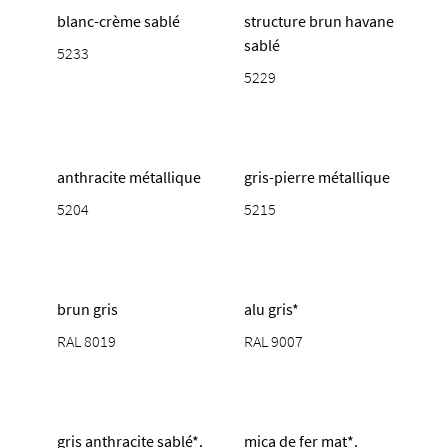
blanc-crème sablé
structure brun havane
sablé
5233
5229
anthracite métallique
gris-pierre métallique
5204
5215
brun gris
alu gris*
RAL 8019
RAL 9007
gris anthracite sablé*.
mica de fer mat*.