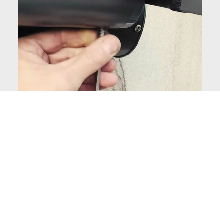
Service des stores
Si vous avez besoin ultérieurement d'un équipement
supplémentaire ou d'une nouvelle toile du store, ou si
vous avez des problèmes avec le store, le partenaire
spécialisé markilux est également à votre disposition.
Grâce au "code BA" (qui se trouve sur la petite étiquette
de la toile du store), le partenaire spécialisé markilux
peut immédiatement comprendre de quel modèle et de
quelles caractéristiques individuelles votre store est