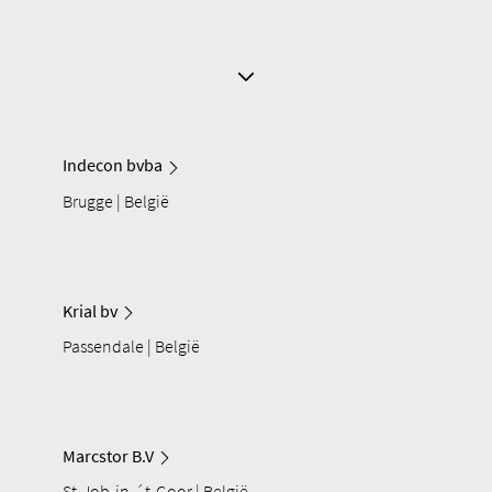
Indecon bvba
Brugge | België
Krial bv
Passendale | België
Marcstor B.V
St-Job-in-´t-Goor | België