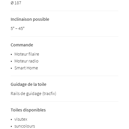
Ø 187
Inclinaison possible
5° – 45°
Commande
•
Moteur filaire
•
Moteur radio
•
Smart Home
Guidage de la toile
Rails de guidage (tracfix)
Toiles disponibles
•
visutex
•
suncolours