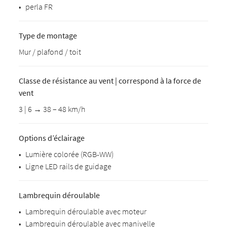
•
perla FR
Type de montage
Mur / plafond / toit
Classe de résistance au vent | correspond à la force de
vent
3 | 6 → 38 – 48 km/h
Options d’éclairage
•
Lumière colorée (RGB-WW)
•
Ligne LED rails de guidage
Lambrequin déroulable
•
Lambrequin déroulable avec moteur
•
Lambrequin déroulable avec manivelle