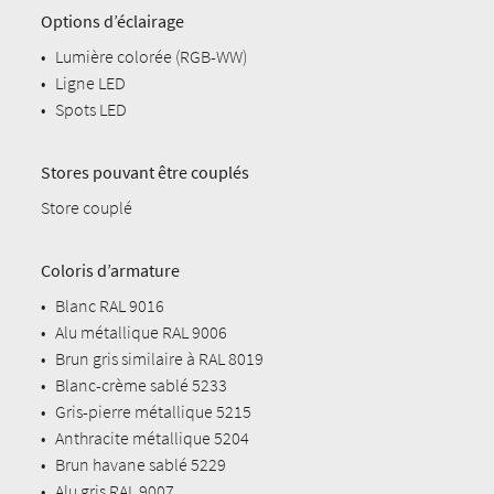
Options d’éclairage
•
Lumière colorée (RGB-WW)
•
Ligne LED
•
Spots LED
Stores pouvant être couplés
Store couplé
Coloris d’armature
•
Blanc RAL 9016
•
Alu métallique RAL 9006
•
Brun gris similaire à RAL 8019
•
Blanc-crème sablé 5233
•
Gris-pierre métallique 5215
•
Anthracite métallique 5204
•
Brun havane sablé 5229
•
Alu gris RAL 9007