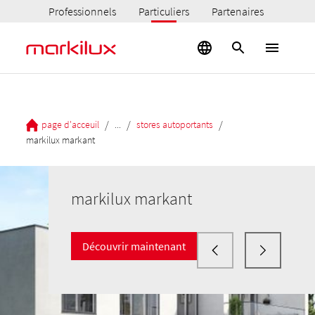
Professionnels
Particuliers
Partenaires
/
/
/
page d'acceuil
...
stores autoportants
markilux markant
markilux markant
Découvrir maintenant