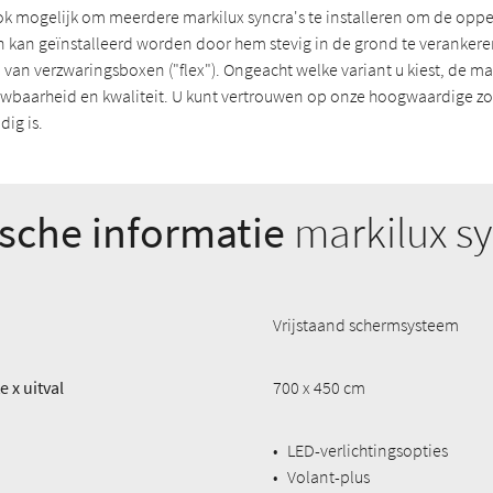
ook mogelijk om meerdere markilux syncra's te installeren om de oppe
 kan geïnstalleerd worden door hem stevig in de grond te verankeren 
van verzwaringsboxen ("flex"). Ongeacht welke variant u kiest, de ma
uwbaarheid en kwaliteit. U kunt vertrouwen op onze hoogwaardige zo
ig is.
sche informatie
markilux s
Vrijstaand schermsysteem
 x uitval
700 x 450 cm
•
LED-verlichtingsopties
•
Volant-plus