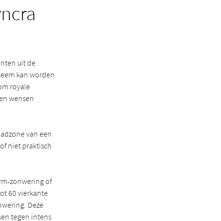
yncra
nten uit de
ysteem kan worden
om royale
n en wensen
mbadzone van een
f niet praktisch
arm-zonwering of
ot 60 vierkante
onwering. Deze
en tegen intens