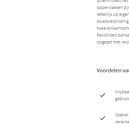
scherm biedt het
oppervlakken zij
letterlijk op ei
dwarsverbinding g
twee knikarmsche
flexibiliteit dan
opgezet met verzw
Voordelen va
Vrijsta
gebruik
Stabiel
veranke