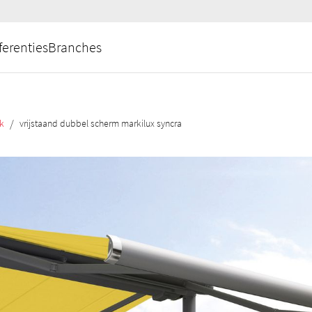
ferenties
Branches
/
k
vrijstaand dubbel scherm markilux syncra