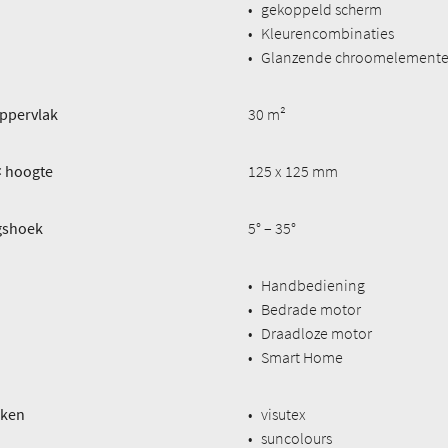
•
gekoppeld scherm
•
Kleurencombinaties
•
Glanzende chroomelement
ppervlak
30 m²
× hoogte
125 x 125 mm
ngshoek
5° – 35°
•
Handbediening
•
Bedrade motor
•
Draadloze motor
•
Smart Home
eken
•
visutex
•
suncolours