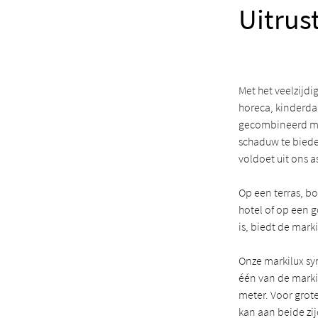
Uitru
Met het veelzijdi
horeca, kinderda
gecombineerd me
schaduw te biede
voldoet uit ons
Op een terras, b
hotel of op een g
is, biedt de mark
Onze markilux sy
één van de marki
meter. Voor grot
kan aan beide zi