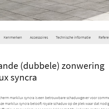
Kenmerken
Accessoires
Technische informatie
Refere
aande (dubbele) zonwering
ux syncra
scherm markilux syncra is een betrouwbare schaduwgever voor comme
e markilux syncra belooft royale schaduw op de plek waar dat nodig i