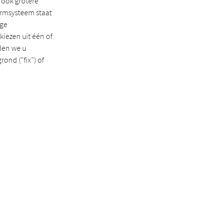
 ook grotere
ermsysteem staat
ige
kiezen uit één of
den we u
ond ("fix") of