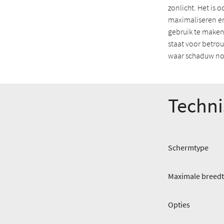
zonlicht. Het is 
maximaliseren en
gebruik te maken 
staat voor betro
waar schaduw nod
Techni
Schermtype
Maximale breedte
Opties