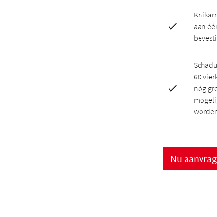
Knikar
aan éé
bevest
Schadu
60 vier
nóg gro
mogeli
worden
Nu aanvra