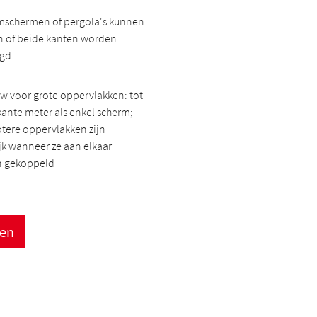
mschermen of pergola's kunnen
n of beide kanten worden
igd
w voor grote oppervlakken: tot
kante meter als enkel scherm;
tere oppervlakken zijn
jk wanneer ze aan elkaar
 gekoppeld
gen