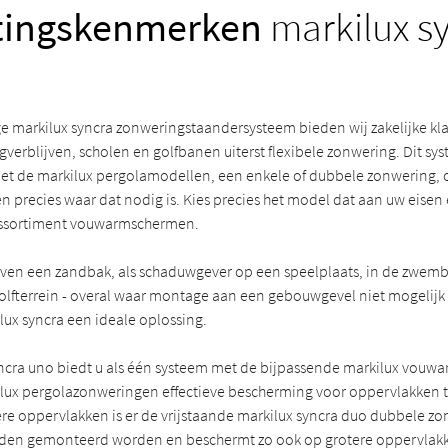
stingskenmerken
markilux s
ge markilux syncra zonweringstaandersysteem bieden wij zakelijke kla
gverblijven, scholen en golfbanen uiterst flexibele zonwering. Dit s
t de markilux pergolamodellen, een enkele of dubbele zonwering, 
n precies waar dat nodig is. Kies precies het model dat aan uw eise
 assortiment vouwarmschermen.
oven een zandbak, als schaduwgever op een speelplaats, in de zwe
olfterrein - overal waar montage aan een gebouwgevel niet mogelijk o
ilux syncra een ideale oplossing.
ncra uno biedt u als één systeem met de bijpassende markilux vouw
lux pergolazonweringen effectieve bescherming voor oppervlakken t
ere oppervlakken is er de vrijstaande markilux syncra duo dubbele z
jden gemonteerd worden en beschermt zo ook op grotere oppervlakk