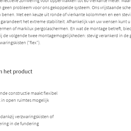
 effectieve zonwering voor oppervlakken tot 60 vierkante meter. Maar
n geen probleem voor ons gekoppelde systeem. Ons vrijstaande sch
gen benen. Met een keuze uit ronde of vierkante kolommen en een stev
arandeert het extreme stabiliteit. Afhankelijk van uw wensen kunt u 
rmen of markilux pergolaschermen. En wat de montage betreft, bie
kzij de volgende twee montagemogelijkheden: stevig verankerd in de gr
aringskisten ("flex").
n het product
ande constructie maakt flexibel
 in open ruimtes mogelijk
 dankzij verzwaringskisten of
ring in de fundering