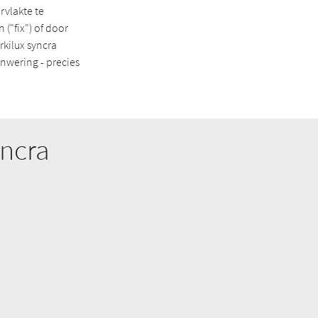
rvlakte te
("fix") of door
rkilux syncra
nwering - precies
yncra