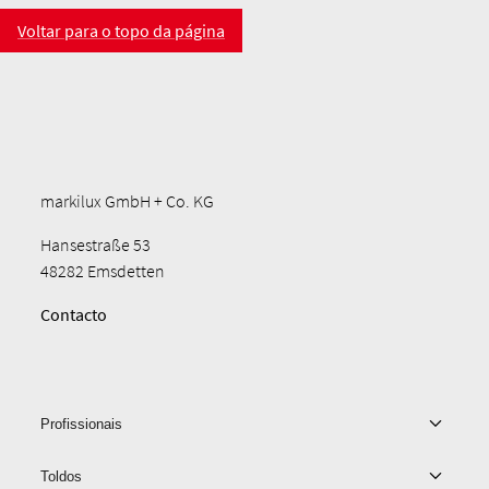
Voltar para o topo da página
markilux GmbH + Co. KG
Hansestraße 53
48282 Emsdetten
Contacto
Profissionais
Toldos