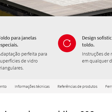
Toldo para janelas
Design sofisti
especiais.
toldo.
Adaptação perfeita para
Instruções d
uperfícies de vidro
em qualquer d
riangulares.
ento
Informações técnicas
Referências de produtos
Fer