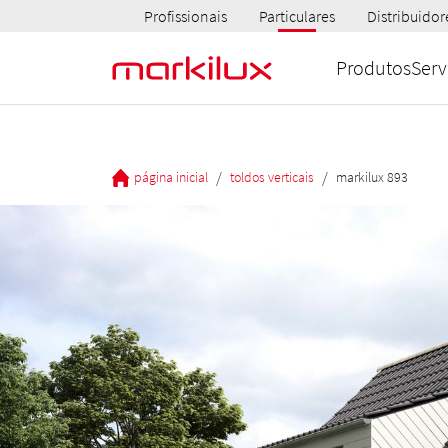
Profissionais
Particulares
Distribuidor
Produtos
Serv
/
/
página inicial
toldos verticais
markilux 893