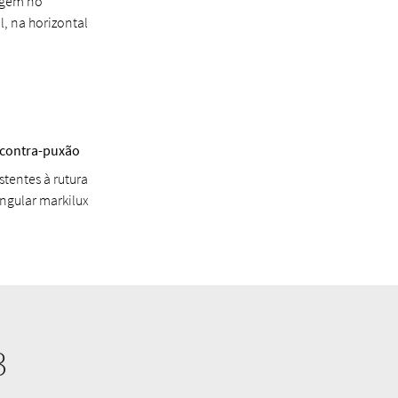
agem no
al, na horizontal
 contra-puxão
stentes à rutura
angular markilux
3