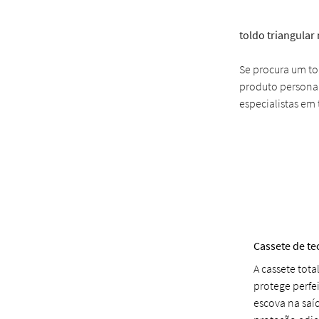
toldo triangular
Se procura um to
produto personal
especialistas em
Cassete de t
A cassete tot
protege perfe
escova na sa