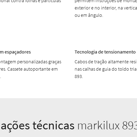
onal contra folhas e partículas
permitem instruções de mont
exterior e no interior, na vertic
ou em ângulo.
m espaçadores
Tecnologia de tensionamento
ntagem personalizadas graças
Cabos de tração altamente resi
es. Cassete autoportante em
nas calhas de guia do toldo tri
.
893.
ações técnicas
markilux 89