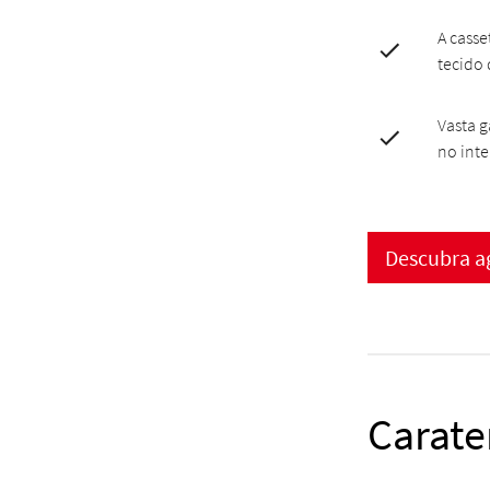
A casse
tecido 
Vasta 
no inte
Descubra a
Carate