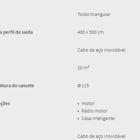
Toldo triangular
 perfil de saída
400 x 500 cm
Cabo de aço inoxidável
20 m²
ltura do cassete
Ø 115
uções
•
motor
•
Rádio motor
•
Casa inteligente
Cabo de aço inoxidável