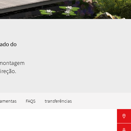
cado do
e montagem
ireção.
ramentas
FAQS
transferências