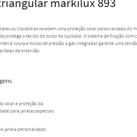
triangular markilux 893
gulares ou clarabóias recebem uma proteção solar personalizada do ma
ta protege o tecido do toldo da sujidade. O sistema de fixação com 
entes à rutura e molas de pressão a gás integradas garante uma tens
as fases de extensão.
agens
o solar e proteção da
dade para janelas especiais
de janela personalizado