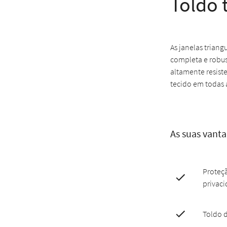
Toldo 
As janelas trian
completa e robus
altamente resist
tecido em todas 
As suas vant
Proteçã
privaci
Toldo 