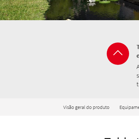
s
t
Visão geral do produto
Equipam