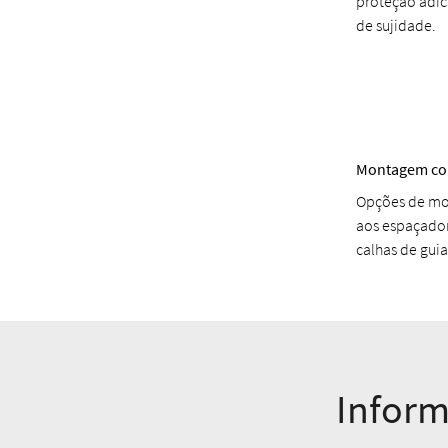
proteção adici
de sujidade.
Montagem co
Opções de mo
aos espaçador
calhas de guia
Inform