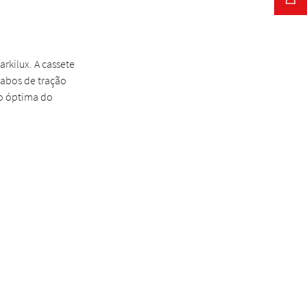
rkilux. A cassete
cabos de tração
ão óptima do