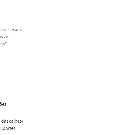
ara si é um
ossos
ny".
ções
 das calhas-
suportes