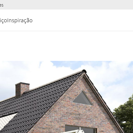
es
iço
Inspiração