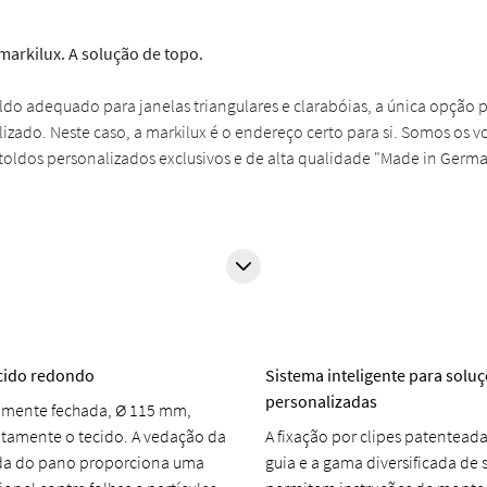
 markilux. A solução de topo.
ldo adequado para janelas triangulares e clarabóias, a única opção p
izado. Neste caso, a markilux é o endereço certo para si. Somos os v
 toldos personalizados exclusivos e de alta qualidade "Made in Germa
ecido redondo
Sistema inteligente para solu
personalizadas
almente fechada, Ø 115 mm,
itamente o tecido. A vedação da
A fixação por clipes patenteada
ída do pano proporciona uma
guia e a gama diversificada de 