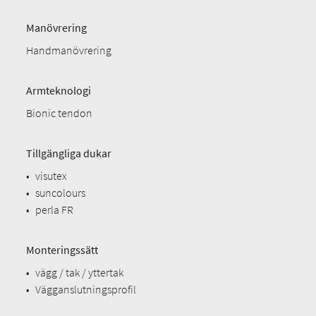
Manövrering
Handmanövrering
Armteknologi
Bionic tendon
Tillgängliga dukar
•
visutex
•
suncolours
•
perla FR
Monteringssätt
•
vägg / tak / yttertak
•
Vägganslutningsprofil