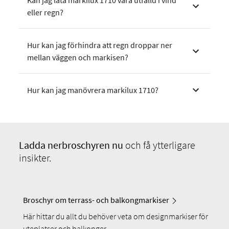
Kan jag låta markilux 1710 vara utfälld i vind
eller regn?
Hur kan jag förhindra att regn droppar ner
mellan väggen och markisen?
Hur kan jag manövrera markilux 1710?
Ladda ner
broschyren nu
och få ytterligare
insikter.
Broschyr om terrass- och balkongmarkiser
Här hittar du allt du behöver veta om designmarkiser för
uteplatser och balkonger.