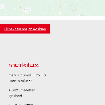
Tillbaka till början av sidan
markilux GmbH + Co. KG
Hansestraße 53
48282 Emsdetten
Tyskland
T:
+4570608969