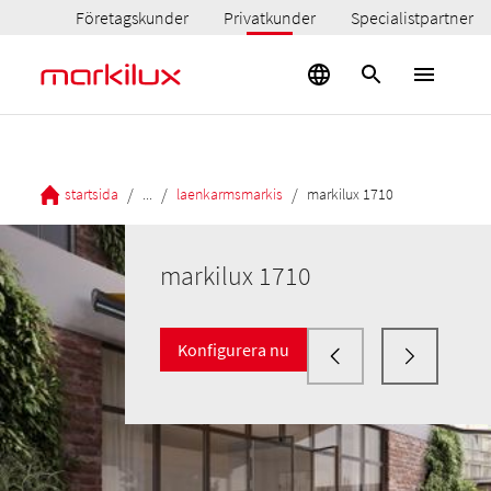
Företagskunder
Privatkunder
Specialistpartner
/
/
/
startsida
...
laenkarmsmarkis
markilux 1710
markilux 1710
Konfigurera nu