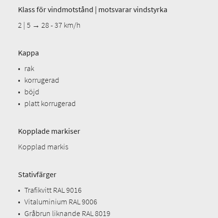
Klass för vindmotstånd | motsvarar vindstyrka
2 | 5 → 28 - 37 km/h
Kappa
•
rak
•
korrugerad
•
böjd
•
platt korrugerad
Kopplade markiser
Kopplad markis
Stativfärger
•
Trafikvitt RAL 9016
•
Vitaluminium RAL 9006
•
Gråbrun liknande RAL 8019