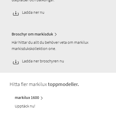
Ladda ner nu
Broschyr om markisduk
Här hittar du allt du behöver veta om markilux
markisdukskollektion one.
Ladda ner broschyren nu
Hitta fler markilux
toppmodeller.
markilux 1600
Upptäck nu!