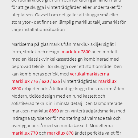
för att ge skugga i vinterträdgården eller under taket för
uteplatsen. Oavsett om det gäller att skugga små eller
stora ytor - det finns en lämplig markilux takljusmarkis för
varje installationssituation.
Markiserna på glas markis från markilux skiljer sig åt i
form, storlek och design.
markilux 7800
är en modell
med en klassisk vinkelkassettdesign kombinerad med
beprövad teknik - för skugga över ett stort område. Den
kan kombineras perfekt med
vertikalmarkiserna
markilux 776
/
620
/
625
i vinterträdgårdar.
markilux
8800
erbjuder också tillförlitlig skugga för stora områden.
Modern, tidlös design med en rund kassett och
sofistikerad teknik in i minsta detalj. Den takmonterade
markisen markilux
8850
är en vinterträdgårdsmarkis med
indragna styrskenor för montering på valmade tak och
övertygar också med sin runda kassett. Modellerna
markilux 770
och
markilux 870
är det perfekta valet för