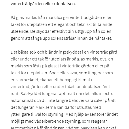
vinterträdgården eller uteplatsen.
På glas markis från markilux ger vinterträdgården eller
taket för uteplatsen ett elegant och tekniskt tilltalande
utseende. De skyddar effektivt din sittgrupp från solen
genom att fånga upp solens strålar innan de når taket.
Det bästa sol- och bländningsskyddet i en vinterträdgård
eller under ett tak för uteplats är på glas markis, dvs. en
markis som fästs på glaset i vinterträdgården eller på
taket för uteplatsen. Speciella vävar, som fungerar som
en värmesköld, skapar ett behagligt klimat i
vinterträdgården eller under taket för uteplatsen året
runt. Solskyddet fungerar optimalt när det fälls in och ut
automatiskt och du inte längre behöver vara säker på att
det fungerar. Markiserna kan därför utrustas med
ytterligare tillval för styrning. Med hjälp av sensorer är det
möjligt med väderberoende styrning, som reagerar
automatiskt på förändringar i vädret. Markisen kan också