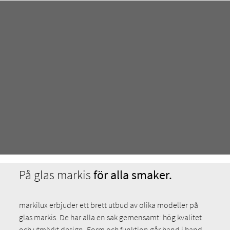
På glas markis
för alla smaker.
markilux erbjuder ett brett utbud av olika modeller på
glas markis. De har alla en sak gemensamt: hög kvalitet
och utmärkt design. Form och funktion går hand i hand