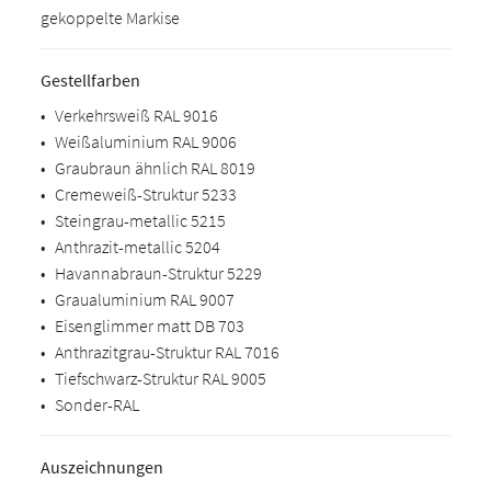
gekoppelte Markise
Gestellfarben
•
Verkehrsweiß RAL 9016
•
Weißaluminium RAL 9006
•
Graubraun ähnlich RAL 8019
•
Cremeweiß-Struktur 5233
•
Steingrau-metallic 5215
•
Anthrazit-metallic 5204
•
Havannabraun-Struktur 5229
•
Graualuminium RAL 9007
•
Eisenglimmer matt DB 703
•
Anthrazitgrau-Struktur RAL 7016
•
Tiefschwarz-Struktur RAL 9005
•
Sonder-RAL
Auszeichnungen