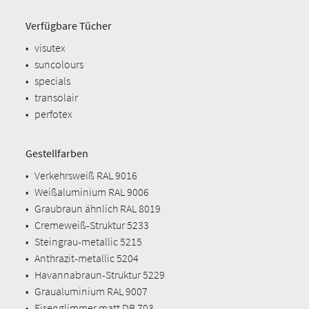
Verfügbare Tücher
•
visutex
•
suncolours
•
specials
•
transolair
•
perfotex
Gestellfarben
•
Verkehrsweiß RAL 9016
•
Weißaluminium RAL 9006
•
Graubraun ähnlich RAL 8019
•
Cremeweiß-Struktur 5233
•
Steingrau-metallic 5215
•
Anthrazit-metallic 5204
•
Havannabraun-Struktur 5229
•
Graualuminium RAL 9007
•
Eisenglimmer matt DB 703